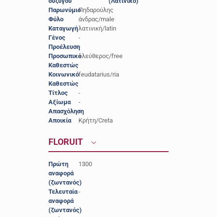
συζύγου
(Λατινικό)
Παρωνύμιο
Πηδαρούλης
Φύλο
άνδρας/male
Καταγωγή
λατινική/latin
Γένος
-
Προέλευση
-
Προσωπικό
ελεύθερος/free
Καθεστώς
Κοινωνικό
feudatarius/ria
Καθεστώς
Τίτλος
-
Αξίωμα
-
Απασχόληση
-
Αποικία
Κρήτη/Creta
FLORUIT
Πρώτη
1300
αναφορά
(ζωντανός)
Τελευταία
-
αναφορά
(ζωντανός)