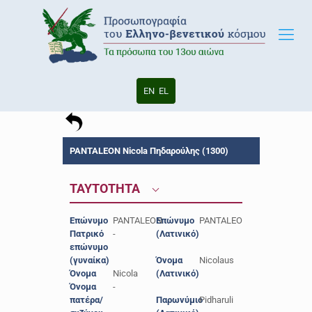
EN
EL
PANTALEON Nicola Πηδαρούλης (1300)
ΤΑΥΤΟΤΗΤΑ
Επώνυμο
PANTALEON
Επώνυμο
PANTALEO
Πατρικό
-
(Λατινικό)
επώνυμο
(γυναίκα)
Όνομα
Nicolaus
Όνομα
Nicola
(Λατινικό)
Όνομα
-
πατέρα/
Παρωνύμιο
Pidharuli