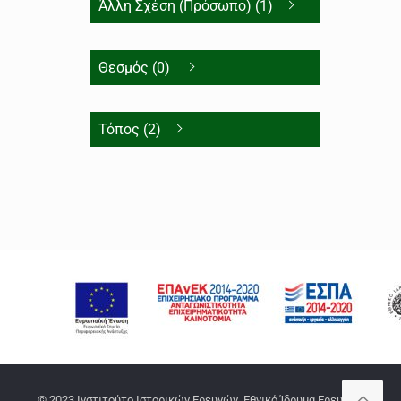
Άλλη Σχέση (Πρόσωπο) (1)
Θεσμός (0)
Τόπος (2)
© 2023 Ινστιτούτο Ιστορικών Ερευνών, Εθνικό Ίδρυμα Ερευνών