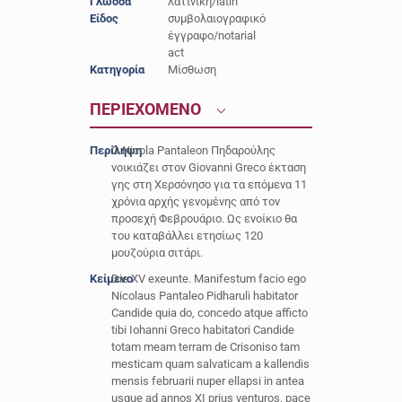
Γλώσσα
λατινική/latin
Είδος
συμβολαιογραφικό
έγγραφο/notarial
act
Κατηγορία
Μίσθωση
ΠΕΡΙΕΧΟΜΕΝΟ
Περίληψη
Ο Nicola Pantaleon Πηδαρούλης
νοικιάζει στον Giovanni Greco έκταση
γης στη Χερσόνησο για τα επόμενα 11
χρόνια αρχής γενομένης από τον
προσεχή Φεβρουάριο. Ως ενοίκιο θα
του καταβάλλει ετησίως 120
μουζούρια σιτάρι.
Κείμενο
Die XV exeunte. Manifestum facio ego
Nicolaus Pantaleo Pidharuli habitator
Candide quia do, concedo atque afficto
tibi Iohanni Greco habitatori Candide
totam meam terram de Crisoniso tam
mesticam quam salvaticam a kallendis
mensis februarii nuper ellapsi in antea
usque ad annos XI prius venturos, pace