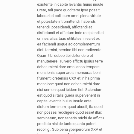
existente in capite levantis huius insule
Crete, tali pace quod terra ipsa possit
laborari et coli, cum omni plena virtute
et potestate intromittendi, habendi,
tenendi, possidendi, affictandi et
disfìctandi et affictum inde recipiendi et
omnes alias tuas utilitates in ea et ex
ea faciendi usque ad complementum
dicti termini, nemine tibi contradicente.
Quam tibi debeo tibi defendere et
manutenere. Tu vero affictu ipsius terre
debes michi dare omni anno tempore
mensionis super areis mensuras boni
frumenti cretensis CXX et in ha prima
mensione quod non debes michi dare
nisi semen quod ibidem fiet. Sciendum
est quod si talis guera supervenerit in
capite levantis huius Insule ante
dictum terminum, quod abscit, ita quod
non posses recoligere quod esset illuc
seminatum, non teneris michi de affictu
predicto nisi de tanto quanto poterit
recolligi. Sub pena yperperorum XXV et