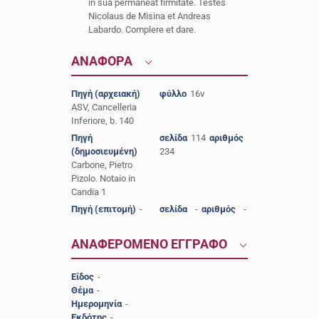
in sua permaneat firmitate. Testes
Nicolaus de Misina et Andreas
Labardo. Complere et dare.
ΑΝΑΦΟΡΑ
Πηγή (αρχειακή)
φύλλο
16v
ASV, Cancelleria
Inferiore, b. 140
Πηγή
σελίδα
114
αριθμός
(δημοσιευμένη)
234
Carbone, Pietro
Pizolo. Notaio in
Candia 1
Πηγή (επιτομή)
-
σελίδα
-
αριθμός
-
ΑΝΑΦΕΡΟΜΕΝΟ ΕΓΓΡΑΦΟ
Είδος
-
Θέμα
-
Ημερομηνία
-
Εκδότης
-