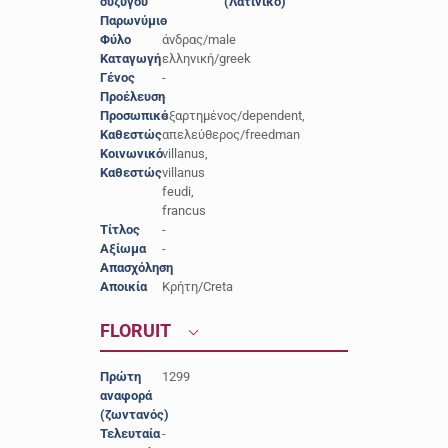
συζύγου
(Λατινικό)
Παρωνύμιο
-
Φύλο
άνδρας/male
Καταγωγή
ελληνική/greek
Γένος
-
Προέλευση
-
Προσωπικό
εξαρτημένος/dependent,
Καθεστώς
απελεύθερος/freedman
Κοινωνικό
villanus,
Καθεστώς
villanus
feudi,
francus
Τίτλος
-
Αξίωμα
-
Απασχόληση
-
Αποικία
Κρήτη/Creta
FLORUIT
Πρώτη
1299
αναφορά
(ζωντανός)
Τελευταία
-