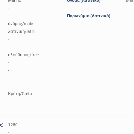
Marino
Όνομα (Λατινικό)
Mar
-
-
Παρωνύμιο (Λατινικό)
-
άνδρας/male
λατινική/latin
-
-
ελεύθερος/free
-
-
-
-
Κρήτη/Creta
ς)
1280
-