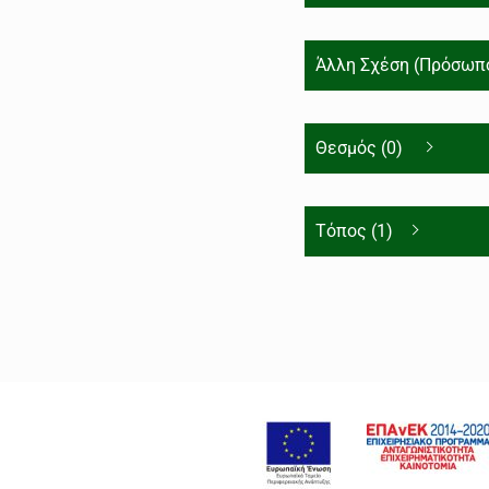
Άλλη Σχέση (Πρόσωπο
Θεσμός (0)
Τόπος (1)