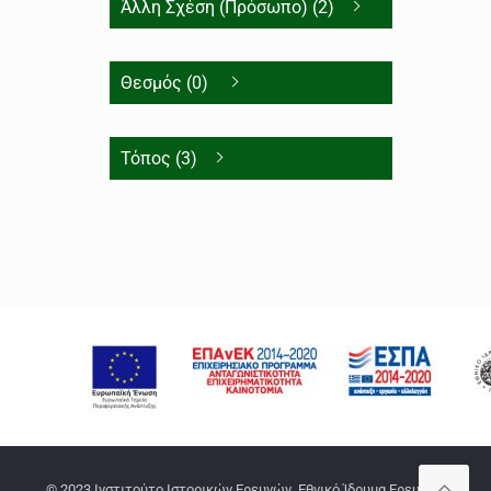
Άλλη Σχέση (Πρόσωπο) (2)
Θεσμός (0)
Τόπος (3)
© 2023 Ινστιτούτο Ιστορικών Ερευνών, Εθνικό Ίδρυμα Ερευνών