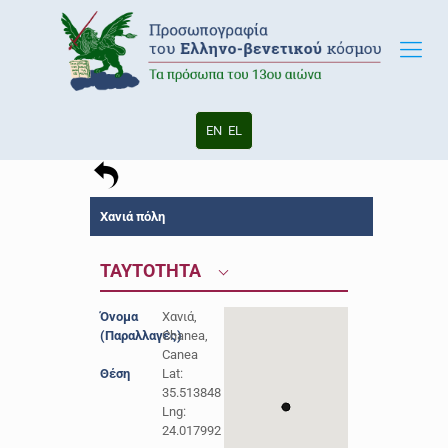
EN
EL
Χανιά πόλη
ΤΑΥΤΟΤΗΤΑ
Όνομα
Χανιά,
(Παραλλαγές)
Chanea,
Canea
Θέση
Lat:
35.513848
Lng:
24.017992