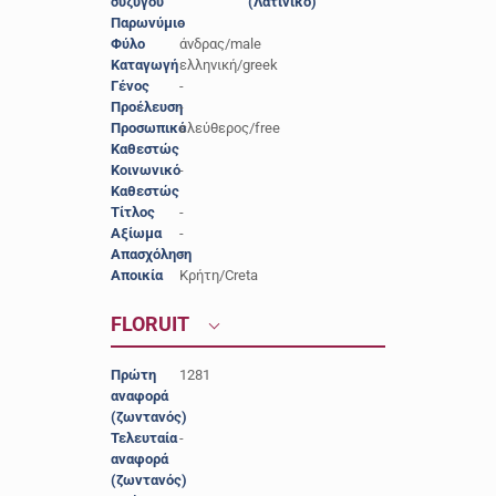
συζύγου
(Λατινικό)
Παρωνύμιο
-
Φύλο
άνδρας/male
Καταγωγή
ελληνική/greek
Γένος
-
Προέλευση
-
Προσωπικό
ελεύθερος/free
Καθεστώς
Κοινωνικό
-
Καθεστώς
Τίτλος
-
Αξίωμα
-
Απασχόληση
-
Αποικία
Κρήτη/Creta
FLORUIT
Πρώτη
1281
αναφορά
(ζωντανός)
Τελευταία
-
αναφορά
(ζωντανός)