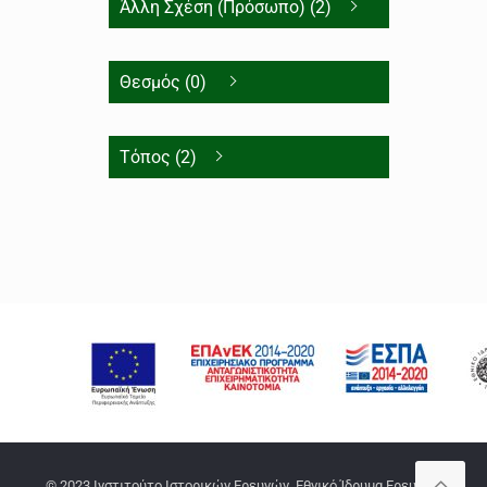
Άλλη Σχέση (Πρόσωπο) (2)
Θεσμός (0)
Τόπος (2)
© 2023 Ινστιτούτο Ιστορικών Ερευνών, Εθνικό Ίδρυμα Ερευνών