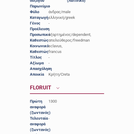
συζύγου
(Λατινικό)
Παρωνύμιο
-
Φύλο
άνδρας/male
Καταγωγή
ελληνική/greek
Γένος
-
Προέλευση
-
Προσωπικό
εξαρτημένος/dependent,
Καθεστώς
απελεύθερος/freedman
Κοινωνικό
sclavus,
Καθεστώς
francus
Τίτλος
-
Αξίωμα
-
Απασχόληση
-
Αποικία
Κρήτη/Creta
FLORUIT
Πρώτη
1300
αναφορά
(ζωντανός)
Τελευταία
-
αναφορά
(ζωντανός)