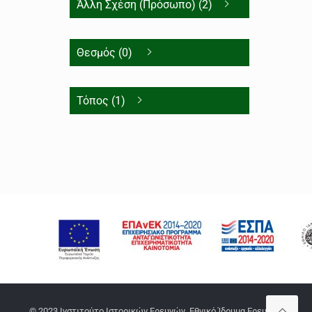
Άλλη Σχέση (Πρόσωπο) (2)
Θεσμός (0)
Τόπος (1)
© 2023 Ινστιτούτο Ιστορικών Ερευνών, Εθνικό Ίδρυμα Ερευνών