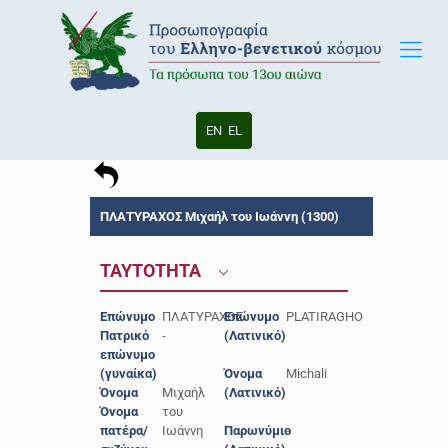
EN
EL
ΠΛΑΤΥΡΑΧΟΣ Μιχαήλ του Ιωάννη (1300)
ΤΑΥΤΟΤΗΤΑ
Επώνυμο
ΠΛΑΤΥΡΑΧΟΣ
Επώνυμο
PLATIRAGHO
Πατρικό
-
(Λατινικό)
επώνυμο
(γυναίκα)
Όνομα
Michali
Όνομα
Μιχαήλ
(Λατινικό)
Όνομα
του
πατέρα/
Ιωάννη
Παρωνύμιο
-