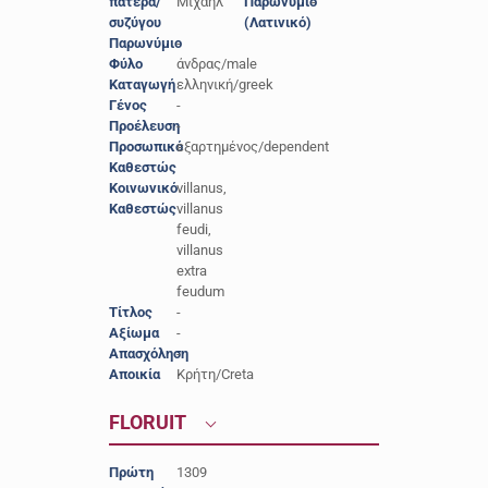
πατέρα/
Μιχαήλ
Παρωνύμιο
-
συζύγου
(Λατινικό)
Παρωνύμιο
-
Φύλο
άνδρας/male
Καταγωγή
ελληνική/greek
Γένος
-
Προέλευση
-
Προσωπικό
εξαρτημένος/dependent
Καθεστώς
Κοινωνικό
villanus,
Καθεστώς
villanus
feudi,
villanus
extra
feudum
Τίτλος
-
Αξίωμα
-
Απασχόληση
-
Αποικία
Κρήτη/Creta
FLORUIT
Πρώτη
1309