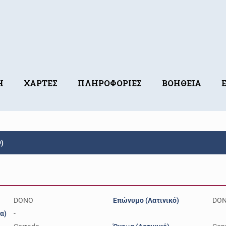
Η
ΧΑΡΤΕΣ
ΠΛΗΡΟΦΟΡΙΕΣ
ΒΟΗΘΕΙΑ
)
DONO
Επώνυμο (Λατινικό)
DO
α)
-