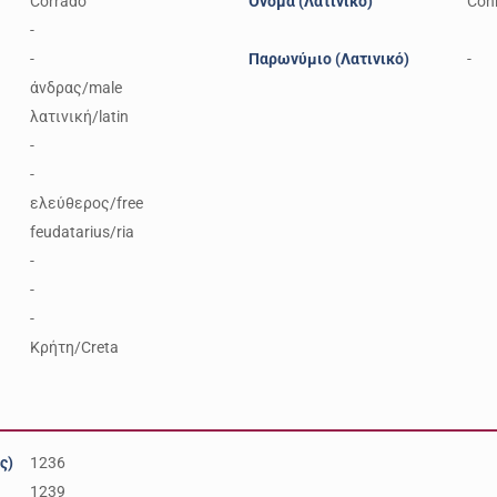
Corrado
Όνομα (Λατινικό)
Con
-
-
Παρωνύμιο (Λατινικό)
-
άνδρας/male
λατινική/latin
-
-
ελεύθερος/free
feudatarius/ria
-
-
-
Κρήτη/Creta
ς)
1236
1239