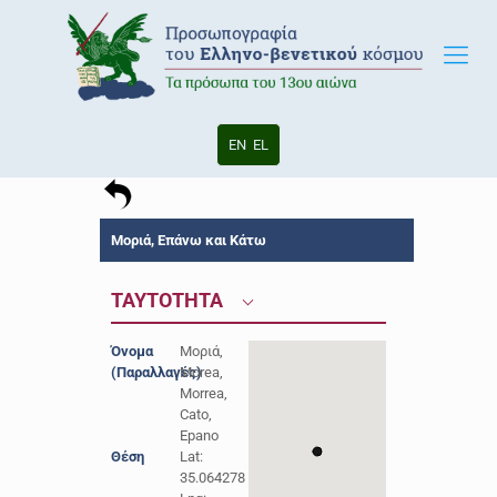
EN
EL
Μοριά, Επάνω και Κάτω
ΤΑΥΤΟΤΗΤΑ
Όνομα
Μοριά,
(Παραλλαγές)
Morea,
Morrea,
Cato,
Epano
Θέση
Lat:
35.064278