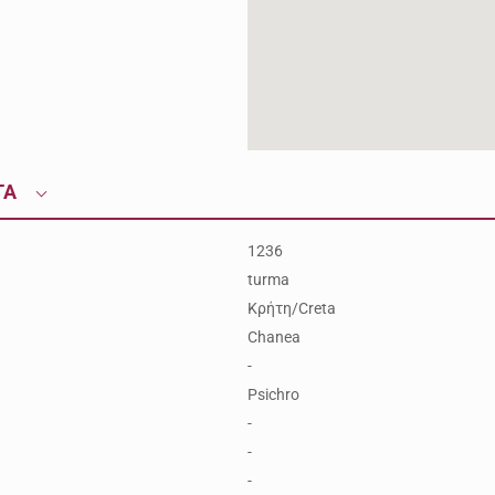
ΤΑ
1236
turma
Κρήτη/Creta
Chanea
-
Psichro
-
-
-