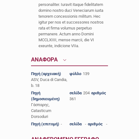
personaliter. Iuravit itaque fidelitatem
domino nostro duci Veneciarum iuxta
tenorem concessionis militum. Hec
igitur per nos et successores nostros
rata et firma volumus perpetuo
permanere. Actum anno Domini
MCCLXIIII, mense marcii, die VI
exeunte, indicione VIIa.
ΑΝΑΦΟΡΑ
Πηγή (αρχειακή)
φύλλο
139
ASV, Duca di Candia,
b. 18
Πηγή
σελίδα
204
αριθμός
(δημοσιευμένη)
361
Γάσπαρης,
Catasticum
Dorsoduri
Πηγή (επιτομή)
-
σελίδα
-
αριθμός
-