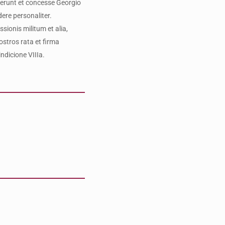
fuerunt et concesse Georgio
ere personaliter.
ionis militum et alia,
ostros rata et firma
ndicione VIIIa.