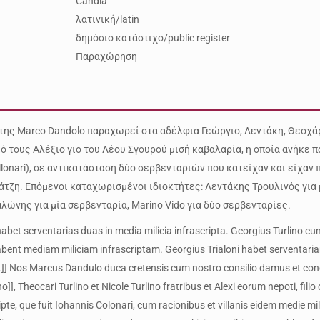
Candia
λατινική/latin
δημόσιο κατάστιχο/public register
Παραχώρηση
της Marco Dandolo παραχωρεί στα αδέλφια Γεώργιο, Λεντάκη, Θεοχά
ιό τους Αλέξιο γιο του Λέου Σγουρού μισή καβαλαρία, η οποία ανήκε 
lonari), σε αντικατάσταση δύο σερβενταριών που κατείχαν και είχαν
τζη. Επόμενοι καταχωρισμένοι ιδιοκτήτες: Λεντάκης Τρουλινός για 
λώνης για μία σερβενταρία, Marino Vido για δύο σερβενταρίες.
abet serventarias duas in media milicia infrascripta. Georgius Turlino cum
habent mediam miliciam infrascriptam. Georgius Trialoni habet serventaria
.]] Nos Marcus Dandulo duca cretensis cum nostro consilio damus et con
no]], Theocari Turlino et Nicole Turlino fratribus et Alexi eorum nepoti, fi
ripte, que fuit Iohannis Colonari, cum racionibus et villanis eidem medie mil