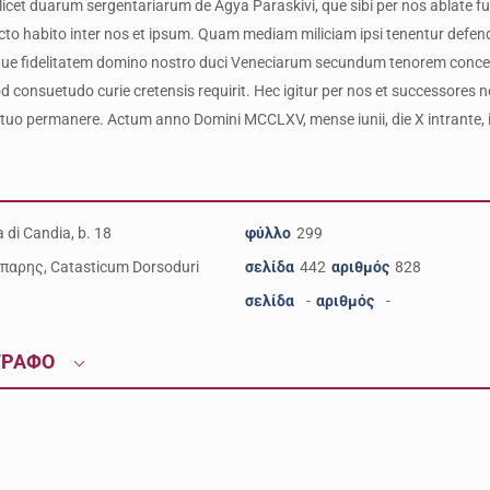
ilicet duarum sergentariarum de Agya Paraskivi, que sibi per nos ablate 
cto habito inter nos et ipsum. Quam mediam miliciam ipsi tenentur defend
que fidelitatem domino nostro duci Veneciarum secundum tenorem concess
consuetudo curie cretensis requirit. Hec igitur per nos et successores n
uo permanere. Actum anno Domini MCCLXV, mense iunii, die X intrante, i
 di Candia, b. 18
φύλλο
299
παρης, Catasticum Dorsoduri
σελίδα
442
αριθμός
828
σελίδα
-
αριθμός
-
ΓΡΑΦΟ