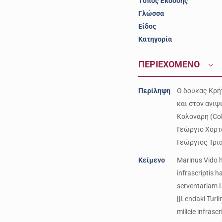
Τόπος Έκδοσης
Γλώσσα
Είδος
Κατηγορία
ΠΕΡΙΕΧΟΜΕΝΟ
Περίληψη
Ο δούκας Κρή
και στον ανιψ
Κολονάρη (Col
Γεώργιο Χορτά
Γεώργιος Τρια
Κείμενο
Marinus Vido h
infrascriptis 
serventariam I
[[Lendaki Turli
milicie infrasc