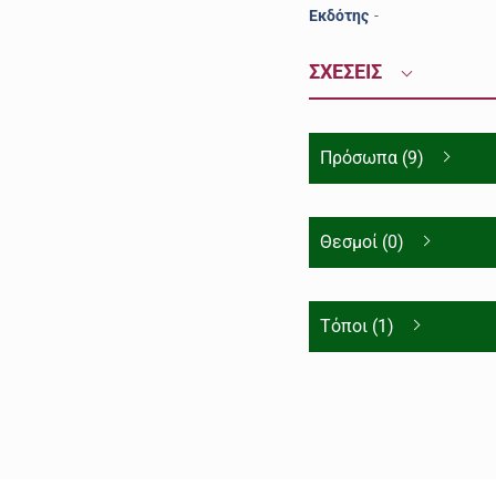
Εκδότης
-
ΣΧΕΣΕΙΣ
Πρόσωπα (9)
Θεσμοί (0)
Τόποι (1)