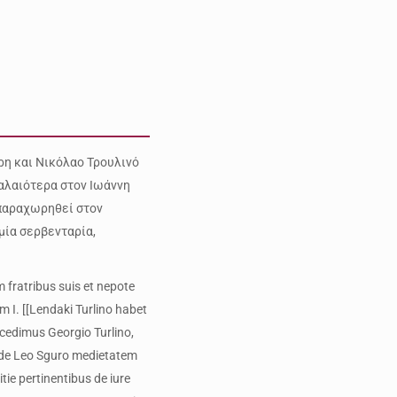
ρη και Νικόλαο Τρουλινό
παλαιότερα στον Ιωάννη
 παραχωρηθεί στον
μία σερβενταρία,
 fratribus suis et nepote
m I. [[Lendaki Turlino habet
cedimus Georgio Turlino,
lio de Leo Sguro medietatem
itie pertinentibus de iure