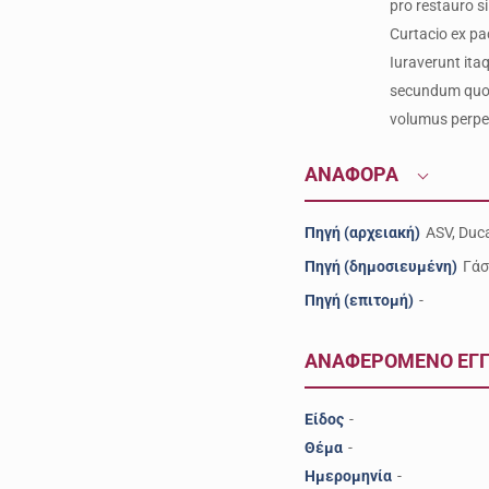
pro restauro s
Curtacio ex pa
Iuraverunt ita
secundum quod 
volumus perpet
ΑΝΑΦΟΡΑ
Πηγή (αρχειακή)
ASV, Duca
Πηγή (δημοσιευμένη)
Γάσ
Πηγή (επιτομή)
-
ΑΝΑΦΕΡΟΜΕΝΟ ΕΓ
Είδος
-
Θέμα
-
Ημερομηνία
-