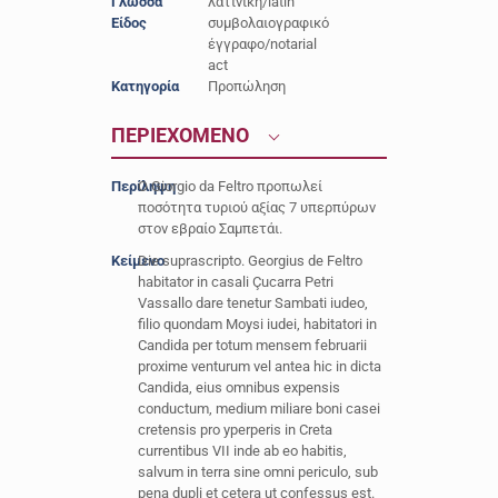
Γλώσσα
λατινική/latin
Είδος
συμβολαιογραφικό
έγγραφο/notarial
act
Κατηγορία
Προπώληση
ΠΕΡΙΕΧΟΜΕΝΟ
Περίληψη
Ο Giorgio da Feltrο προπωλεί
ποσότητα τυριού αξίας 7 υπερπύρων
στον εβραίο Σαμπετάι.
Κείμενο
Die suprascripto. Georgius de Feltro
habitator in casali Çucarra Petri
Vassallo dare tenetur Sambati iudeo,
filio quondam Moysi iudei, habitatori in
Candida per totum mensem februarii
proxime venturum vel antea hic in dicta
Candida, eius omnibus expensis
conductum, medium miliare boni casei
cretensis pro yperperis in Creta
currentibus VII inde ab eo habitis,
salvum in terra sine omni periculo, sub
pena dupli et cetera ut confessus est.