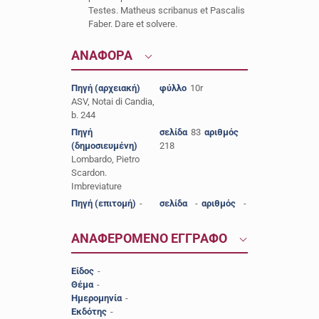
Testes. Matheus scribanus et Pascalis
Faber. Dare et solvere.
ΑΝΑΦΟΡΑ
Πηγή (αρχειακή)
φύλλο
10r
ASV, Notai di Candia,
b. 244
Πηγή
σελίδα
83
αριθμός
(δημοσιευμένη)
218
Lombardo, Pietro
Scardon.
Imbreviature
Πηγή (επιτομή)
-
σελίδα
-
αριθμός
-
ΑΝΑΦΕΡΟΜΕΝΟ ΕΓΓΡΑΦΟ
Είδος
-
Θέμα
-
Ημερομηνία
-
Εκδότης
-