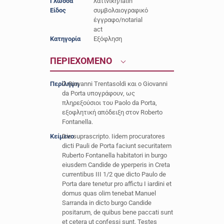
Γλώσσα
λατινική/latin
Είδος
συμβολαιογραφικό
έγγραφο/notarial
act
Κατηγορία
Εξόφληση
ΠΕΡΙΕΧΟΜΕΝΟ
Περίληψη
Ο Giovanni Trentasoldi και ο Giovanni
da Porta υπογράφουν, ως
πληρεξούσιοι του Paolo da Porta,
εξοφλητική απόδειξη στον Roberto
Fontanella.
Κείμενο
Die suprascripto. Iidem procuratores
dicti Pauli de Porta faciunt securitatem
Ruberto Fontanella habitatori in burgo
eiusdem Candide de yperperis in Creta
currentibus III 1/2 que dicto Paulo de
Porta dare tenetur pro affictu I iardini et
domus quas olim tenebat Manuel
Sarranda in dicto burgo Candide
positarum, de quibus bene paccati sunt
et cetera ut confessi sunt. Testes