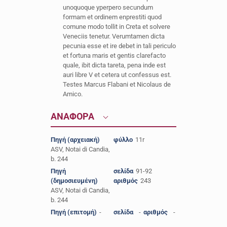
unoquoque yperpero secundum
formam et ordinem enprestiti quod
comune modo tollit in Creta et solvere
Veneciis tenetur. Verumtamen dicta
pecunia esse et ire debet in tali periculo
et fortuna maris et gentis clarefacto
quale, ibit dicta tareta, pena inde est
auri libre V et cetera ut confessus est.
Testes Marcus Flabani et Nicolaus de
Amico.
ΑΝΑΦΟΡΑ
Πηγή (αρχειακή)
φύλλο
11r
ASV, Notai di Candia,
b. 244
Πηγή
σελίδα
91-92
(δημοσιευμένη)
αριθμός
243
ASV, Notai di Candia,
b. 244
Πηγή (επιτομή)
-
σελίδα
-
αριθμός
-