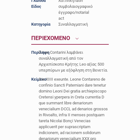
Γλώσσα
λατινική/latin
Είδος
συμβολαιογραφικό
έγγραφο/notarial
act
Κατηγορία
Συναλλαγματική
ΠΕΡΙΕΧΟΜΕΝΟ
Περίληψη
Ο Leo Contarini λαμβάνει
συναλλαγματική από τον
Αρχιεπίσκοπο Κρήτης Leo αξίας 500
υπερπύρων με εξόφληση στη Βενετία.
Κείμενο
Die XIIII exeunte. Leone Contareno de
confinio Sancti Paterniani dare tenetur
domino Leoni Dei gratia archiepiscopo
Cretensi yperpera in Creta currentia D
que summant libre denariorum
venecialium DCCL ad denarios grossos
in Rivoalto, infra II menses postquam
tareta Nicolai Bonçi Venecias
applicuerit per suprascriptam
indicionem, ad racionem solidorum
denariorum venecialium XXX pro