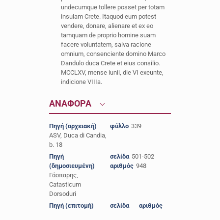
undecumque tollere posset per totam
insulam Crete. Itaquod eum potest
vendere, donare, alienare et ex eo
tamquam de proprio homine suam
facere voluntatem, salva racione
omnium, consenciente domino Marco
Dandulo duca Crete et eius consilio.
MCCLXV, mense iunii, die VI exeunte,
indicione VIIIa.
ΑΝΑΦΟΡΑ
Πηγή (αρχειακή)
φύλλο
339
ASV, Duca di Candia,
b. 18
Πηγή
σελίδα
501-502
(δημοσιευμένη)
αριθμός
948
Γάσπαρης,
Catasticum
Dorsoduri
Πηγή (επιτομή)
-
σελίδα
-
αριθμός
-