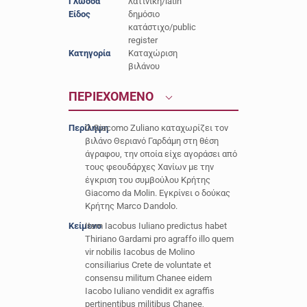
Γλώσσα
λατινική/latin
Είδος
δημόσιο
κατάστιχο/public
register
Κατηγορία
Καταχώριση
βιλάνου
ΠΕΡΙΕΧΟΜΕΝΟ
Περίληψη
O Giacomo Zuliano καταχωρίζει τον
βιλάνο Θεριανό Γαρδάμη στη θέση
άγραφου, την οποία είχε αγοράσει από
τους φεουδάρχες Χανίων με την
έγκριση του συμβούλου Κρήτης
Giacomo da Molin. Εγκρίνει ο δούκας
Κρήτης Marco Dandolo.
Κείμενο
Item Iacobus Iuliano predictus habet
Thiriano Gardami pro agraffo illo quem
vir nobilis Iacobus de Molino
consiliarius Crete de voluntate et
consensu militum Chanee eidem
Iacobo Iuliano vendidit ex agraffis
pertinentibus militibus Chanee,