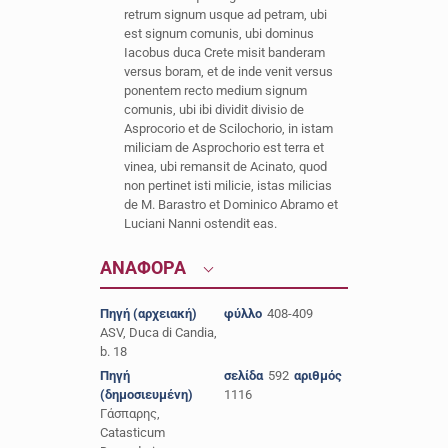
retrum signum usque ad petram, ubi
est signum comunis, ubi dominus
Iacobus duca Crete misit banderam
versus boram, et de inde venit versus
ponentem recto medium signum
comunis, ubi ibi dividit divisio de
Asprocorio et de Scilochorio, in istam
miliciam de Asprochorio est terra et
vinea, ubi remansit de Acinato, quod
non pertinet isti milicie, istas milicias
de M. Barastro et Dominico Abramo et
Luciani Nanni ostendit eas.
ΑΝΑΦΟΡΑ
Πηγή (αρχειακή)
φύλλο
408-409
ASV, Duca di Candia,
b. 18
Πηγή
σελίδα
592
αριθμός
(δημοσιευμένη)
1116
Γάσπαρης,
Catasticum