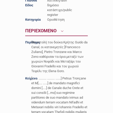
Γλώσσα
λατινική/latin
Είδος
δημόσιο
κατάστιχο/public
register
Κατηγορία
Οριοθέτηση
ΠΕΡΙΕΧΟΜΕΝΟ
Περίληψη
Με εντολή του δούκα Κρήτης Guido da
Canal, οι κατανεμητές [Francesco
Zuliano], Pietro Tronzane και Marco
Zeno καθόρισαν τα όρια μεταξύ των
χωριών Νυφάδι και Μεταξάρι του
Giovanni Fradello και του χωριού
Τεφέλι της Elena Goro.
Κείμενο
[........ .......... .......... .......] Petrus Tronçane
et M[….. ……] de mandato magnifici
domini […..] de Canale duche Crete et
sui consilii […mo] suo regimine
partitores de suo mandato ivimus ad
videndum terram vocatam Nifadhi et
Metaxari nobilis viri Iohannis Fradello et
terram vocatam Thefeli nobilis mulieris