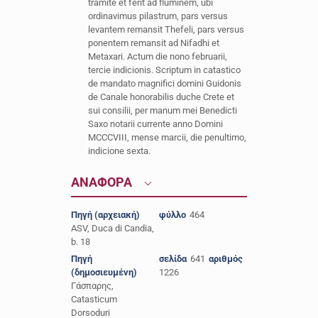
tramite et ferit ad fluminem, ubi
ordinavimus pilastrum, pars versus
levantem remansit Thefeli, pars versus
ponentem remansit ad Nifadhi et
Metaxari. Actum die nono februarii,
tercie indicionis. Scriptum in catastico
de mandato magnifici domini Guidonis
de Canale honorabilis duche Crete et
sui consilii, per manum mei Benedicti
Saxo notarii currente anno Domini
MCCCVIII, mense marcii, die penultimo,
indicione sexta.
ΑΝΑΦΟΡΑ
Πηγή (αρχειακή)
φύλλο
464
ASV, Duca di Candia,
b. 18
Πηγή
σελίδα
641
αριθμός
(δημοσιευμένη)
1226
Γάσπαρης,
Catasticum
Dorsoduri