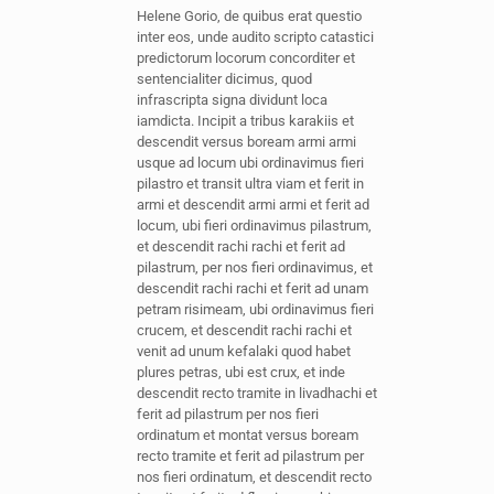
Helene Gorio, de quibus erat questio
inter eos, unde audito scripto catastici
predictorum locorum concorditer et
sentencialiter dicimus, quod
infrascripta signa dividunt loca
iamdicta. Incipit a tribus karakiis et
descendit versus boream armi armi
usque ad locum ubi ordinavimus fieri
pilastro et transit ultra viam et ferit in
armi et descendit armi armi et ferit ad
locum, ubi fieri ordinavimus pilastrum,
et descendit rachi rachi et ferit ad
pilastrum, per nos fieri ordinavimus, et
descendit rachi rachi et ferit ad unam
petram risimeam, ubi ordinavimus fieri
crucem, et descendit rachi rachi et
venit ad unum kefalaki quod habet
plures petras, ubi est crux, et inde
descendit recto tramite in livadhachi et
ferit ad pilastrum per nos fieri
ordinatum et montat versus boream
recto tramite et ferit ad pilastrum per
nos fieri ordinatum, et descendit recto