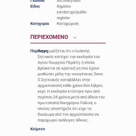
Γλώσσα
λατινική/latin
Είδος
δημόσιο
κατάστιχο/public
register
Κατηγορία
Καταχώριση
ΠΕΡΙΕΧΟΜΕΝΟ
Περίληψη
Καταχωρίζεται ότι ο Ιωάννης
Σητιακός κατέχει την εκκλησία του
Αγίου Γεωργίου Περάτη, η οποία
βρίσκεται σε κρατική γη που έχουν
μισθώσει μέλη της οικογένειας Zeno.
Ο Σητειακός καταβάλλει στην
αρχιεπισκοπή κάθε χρόνο δύο λίβρες
κερί. Η εκκλησία κτίστηκε πριν από
περίπου 24 χρόνια μετά από άδεια του
πρωτοπαπά Νικηφόρου Γιαλινά, ο
οποίος υποστήριζε ότι είχε το
δικαίωμα από τον αρχιεπίσκοπο να
παραχωρεί ανάλογες άδειες.
Κείμενο
-