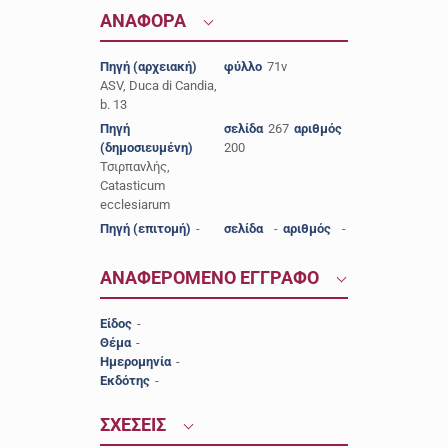
ΑΝΑΦΟΡΑ
Πηγή (αρχειακή)
φύλλο
71v
ASV, Duca di Candia,
b. 13
Πηγή
σελίδα
267
αριθμός
(δημοσιευμένη)
200
Τσιρπανλής,
Catasticum
ecclesiarum
Πηγή (επιτομή)
-
σελίδα
-
αριθμός
-
ΑΝΑΦΕΡΟΜΕΝΟ ΕΓΓΡΑΦΟ
Είδος
-
Θέμα
-
Ημερομηνία
-
Εκδότης
-
ΣΧΕΣΕΙΣ