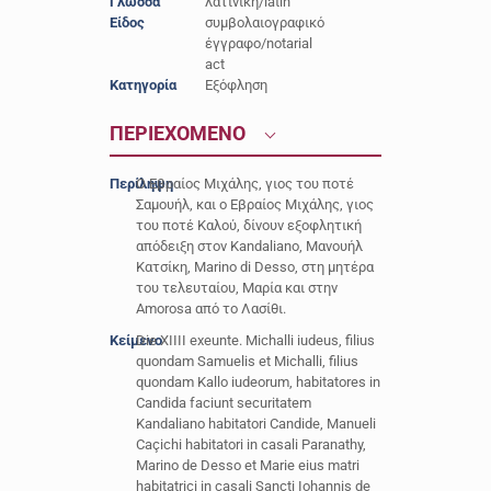
Γλώσσα
λατινική/latin
Είδος
συμβολαιογραφικό
έγγραφο/notarial
act
Κατηγορία
Εξόφληση
ΠΕΡΙΕΧΟΜΕΝΟ
Περίληψη
Ο Εβραίος Μιχάλης, γιος του ποτέ
Σαμουήλ, και ο Εβραίος Μιχάλης, γιος
του ποτέ Καλού, δίνουν εξοφλητική
απόδειξη στον Kandaliano, Μανουήλ
Κατσίκη, Marino di Desso, στη μητέρα
του τελευταίου, Μαρία και στην
Amorosa από το Λασίθι.
Κείμενο
Die XIIII exeunte. Michalli iudeus, filius
quondam Samuelis et Michalli, filius
quondam Kallo iudeorum, habitatores in
Candida faciunt securitatem
Kandaliano habitatori Candide, Manueli
Caçichi habitatori in casali Paranathy,
Marino de Desso et Marie eius matri
habitatrici in casali Sancti Iohannis de