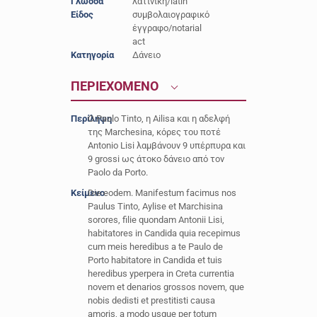
Γλώσσα
λατινική/latin
Είδος
συμβολαιογραφικό
έγγραφο/notarial
act
Κατηγορία
Δάνειο
ΠΕΡΙΕΧΟΜΕΝΟ
Περίληψη
Ο Paolo Tinto, η Ailisa και η αδελφή
της Marchesina, κόρες του ποτέ
Antonio Lisi λαμβάνουν 9 υπέρπυρα και
9 grossi ως άτοκο δάνειο από τον
Paolo da Porto.
Κείμενο
Die eodem. Manifestum facimus nos
Paulus Tinto, Aylise et Marchisina
sorores, filie quondam Antonii Lisi,
habitatores in Candida quia recepimus
cum meis heredibus a te Paulo de
Porto habitatore in Candida et tuis
heredibus yperpera in Creta currentia
novem et denarios grossos novem, que
nobis dedisti et prestitisti causa
amoris, a modo usque per totum