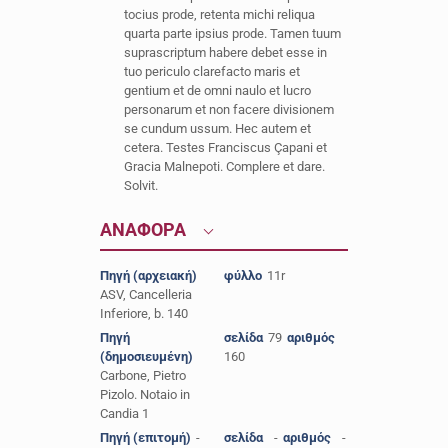
tocius prode, retenta michi reliqua
quarta parte ipsius prode. Tamen tuum
suprascriptum habere debet esse in
tuo periculo clarefacto maris et
gentium et de omni naulo et lucro
personarum et non facere divisionem
se cundum ussum. Hec autem et
cetera. Testes Franciscus Çapani et
Gracia Malnepoti. Complere et dare.
Solvit.
ΑΝΑΦΟΡΑ
Πηγή (αρχειακή)
φύλλο
11r
ASV, Cancelleria
Inferiore, b. 140
Πηγή
σελίδα
79
αριθμός
(δημοσιευμένη)
160
Carbone, Pietro
Pizolo. Notaio in
Candia 1
Πηγή (επιτομή)
-
σελίδα
-
αριθμός
-