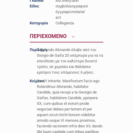
Γλώσσα
λατινική/latin
Είδος
συμβολαιογραφικό
έγγραφο/notarial
act
Κατηγορία
Colleganza
ΠΕΡΙΕΧΟΜΕΝΟ
Περίληψη
O Rolando Alivrando έλαβε από τον
Giorgio de Gaifa 20 υπέρπυρα για να τα
επενδύσει με τον καλύτερο δυνατό
τρόπο, σε χερσαίο και θαλάσσιο
εμπόριο τους επόμενους 6 μήνες.
Κείμενο
Die VI intrante. Manifestum facio ego
Rolandinus Alivrando, habitator
Candide, quia recepi a te Georgio de
Gaifas, habitatore Candide, yperpera
XX, cum quibus et eorum prode
negociari debeo per terram et per
aquam sicut michi bonum videbitur
amodo usque VI menses proximos,
faciendo racionem infra dies XV, dando
tibi tuum capitale cum tribus partibus