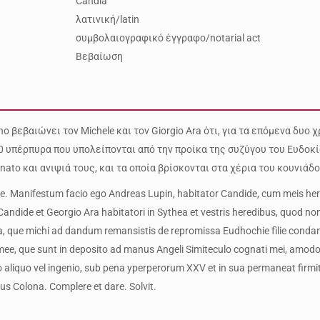
Candia
λατινική/latin
συμβολαιογραφικό έγγραφο/notarial act
Βεβαίωση
no βεβαιώνει τον Michele και τον Giorgio Ara ότι, για τα επόμενα δυο χ
0 υπέρπυρα που υπολείπονται από την προίκα της συζύγου του Ευδοκί
ato και ανιψιά τους, και τα οποία βρίσκονται στα χέρια του κουνιάδου
ante. Manifestum facio ego Andreas Lupin, habitator Candide, cum meis her
Candide et Georgio Ara habitatori in Sythea et vestris heredibus, quod non
era, que michi ad dandum remansistis de repromissa Eudhochie fìlie cond
 mee, que sunt in deposito ad manus Angeli Simiteculo cognati mei, amodo
aliquo vel ingenio, sub pena yperperorum XXV et in sua permaneat firmit
us Colona. Complere et dare. Solvit.