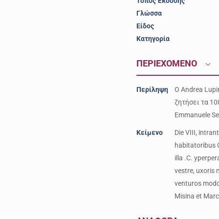
Τόπος Έκδοσης
Γλώσσα
Είδος
Κατηγορία
ΠΕΡΙΕΧΟΜΕΝΟ
Περίληψη
O Andrea Lupi
ζητήσει τα 10
Emmanuele Sen
Κείμενο
Die VIII, intr
habitatoribus 
illa .C. yperp
vestre, uxoris
venturos modo 
Misina et Marc