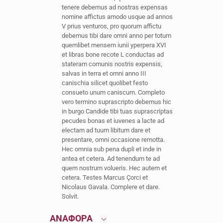
tenere debemus ad nostras expensas
nomine affictus amodo usque ad annos
V prius venturos, pro quorum affictu
debemus tibi dare omni anno per totum
quemlibet mensem iunii yperpera XVI
et libras bone recote L conductas ad
stateram comunis nostris expensis,
salvas in terra et omni anno III
canischia silicet quolibet festo
consueto unum caniscum. Completo
vero termino suprascripto debemus hic
in burgo Candide tibi tuas suprascriptas
pecudes bonas et iuvenes a lacte ad
electam ad tuum libitum dare et
presentare, omni occasione remotta.
Hec omnia sub pena dupli et inde in
antea et cetera. Ad tenendum te ad
quem nostrum volueris. Hec autem et
cetera. Testes Marcus Çorci et
Nicolaus Gavala. Complere et dare.
Solvit.
ΑΝΑΦΟΡΑ