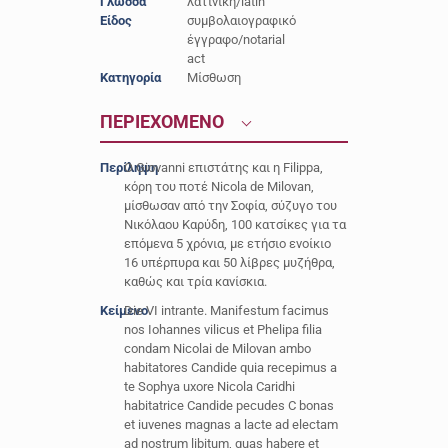
Γλώσσα
λατινική/latin
Είδος
συμβολαιογραφικό
έγγραφο/notarial
act
Κατηγορία
Μίσθωση
ΠΕΡΙΕΧΟΜΕΝΟ
Περίληψη
Ο Giovanni επιστάτης και η Filippa,
κόρη του ποτέ Nicola de Milovan,
μίσθωσαν από την Σοφία, σύζυγο του
Νικόλαου Καρύδη, 100 κατσίκες για τα
επόμενα 5 χρόνια, με ετήσιο ενοίκιο
16 υπέρπυρα και 50 λίβρες μυζήθρα,
καθώς και τρία κανίσκια.
Κείμενο
Die VI intrante. Manifestum facimus
nos Iohannes vilicus et Phelipa filia
condam Nicolai de Milovan ambo
habitatores Candide quia recepimus a
te Sophya uxore Nicola Caridhi
habitatrice Candide pecudes C bonas
et iuvenes magnas a lacte ad electam
ad nostrum libitum, quas habere et