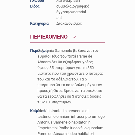
Γλώσσα
λατινική/latin
Είδος
συμβολαιογραφικό
έγγραφο/notarial
act
Κατηγορία
Διακανονισμός
ΠΕΡΙΕΧΟΜΕΝΟ
Περίληψη
Ο Antonio Samenelo βεβαιώνει τον
εβραίο Πόθο του ποτέ Parne de
Abraam ότι θα εξοφλήσει χρέος
ύψους 35 υπερπύρων για τα 350
μίστατα που του χρωστάνε ο πατέρας
του και τα αδέλφια του. Τα 5
υπέρπυρα θα τα καταβάλει μέχρι τον
προσεχή Οκτώβριο ενώ τα υπόλοιπα
θα τα εξοφλήσει σε 3 ετήσιες δόσεις
των 10 υπερπύρων.
Κείμενο
Die VI intrante. In presencia et
testimonio omnium infrascriptorum ego
Antonius Samenelo habitator in
Erapetra tibi Podho iudeo filio quondam
Parne de Abraam iudeo habitatori