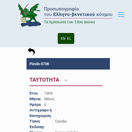
EN
EL
Pizolo 0738
ΤΑΥΤΟΤΗΤΑ
Έτος
1304
Μήνας
Μάιος
Ημέρα
6
Αντίγραφο ή
-
Καταχώριση
Τόπος
Candia
Έκδοσης