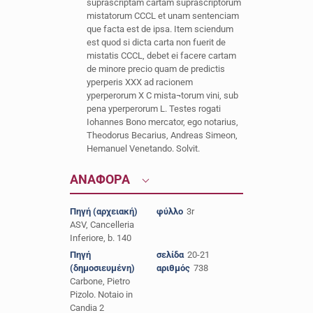
suprascriptam cartam suprascriptorum
mistatorum CCCL et unam sentenciam
que facta est de ipsa. Item sciendum
est quod si dicta carta non fuerit de
mistatis CCCL, debet ei facere cartam
de minore precio quam de predictis
yperperis XXX ad racionem
yperperorum X C mista¬torum vini, sub
pena yperperorum L. Testes rogati
Iohannes Bono mercator, ego notarius,
Theodorus Becarius, Andreas Simeon,
Hemanuel Venetando. Solvit.
ΑΝΑΦΟΡΑ
Πηγή (αρχειακή)
φύλλο
3r
ASV, Cancelleria
Inferiore, b. 140
Πηγή
σελίδα
20-21
(δημοσιευμένη)
αριθμός
738
Carbone, Pietro
Pizolo. Notaio in
Candia 2