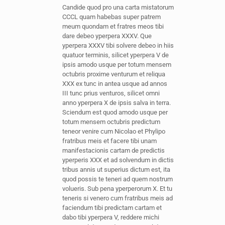
Candide quod pro una carta mistatorum
CCCL quam habebas super patrem
meum quondam et fratres meos tibi
dare debeo yperpera XXXV. Que
yperpera XXXV tibi solvere debeo in hiis
quatuor terminis, silicet yperpera V de
ipsis amodo usque per totum mensem
octubris proxime venturum et reliqua
XXX ex tunc in antea usque ad annos
III tunc prius venturos, silicet omni
anno yperpera X de ipsis salva in terra.
Sciendum est quod amodo usque per
totum mensem octubris predictum
teneor venire cum Nicolao et Phylipo
fratribus meis et facere tibi unam
manifestacionis cartam de predictis
yperperis XXX et ad solvendum in dictis
tribus annis ut superius dictum est, ita
quod possis te teneri ad quem nostrum
volueris. Sub pena yperperorum X. Et tu
teneris si venero cum fratribus meis ad
faciendum tibi predictam cartam et
dabo tibi yperpera V, reddere michi