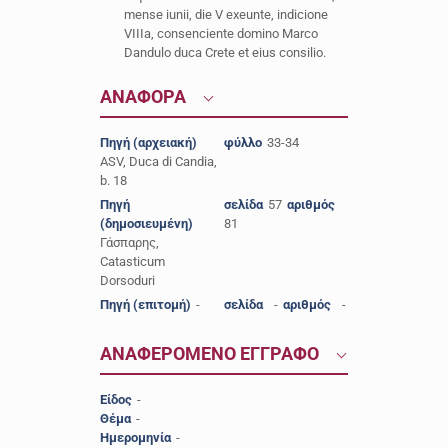
mense iunii, die V exeunte, indicione
VIIIa, consenciente domino Marco
Dandulo duca Crete et eius consilio.
ΑΝΑΦΟΡΑ
Πηγή (αρχειακή)
φύλλο
33-34
ASV, Duca di Candia,
b. 18
Πηγή
σελίδα
57
αριθμός
(δημοσιευμένη)
81
Γάσπαρης,
Catasticum
Dorsoduri
Πηγή (επιτομή)
-
σελίδα
-
αριθμός
-
ΑΝΑΦΕΡΟΜΕΝΟ ΕΓΓΡΑΦΟ
Είδος
-
Θέμα
-
Ημερομηνία
-