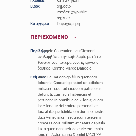
Γλώσσα
λατινική/latin
Είδος
δημόσιο
κατάστιχο/public
register
Κατηγορία
Παραχώρηση
ΠΕΡΙΕΧΟΜΕΝΟ
Περίληψη
Ο Angelo Caucanigo του Giovanni
αναλαμβάνει την καβαλαρία μετά το
θάνατο του πατέρα του. Εγκρίνει ο
δούκας Κρήτης Marco Dandolo.
Κείμενο
Angelus Caucanigo filius quondam
Iohannis Caucanigo habet antedictam
miliciam, que fuit eiusdem patris eius
defuncti, cum suis habenciis et
pertinenciis omnibus ac villanis; quam
ipse tenetur defendere personaliter.
Iuravit itaque fidelitatem domino nostro
duci Veneciarum secundum tenorem
concessionis militum et cetera capitula
iuxta quod consuetudo curie cretensis
requirit. Actum anno Domini MCCLXV,