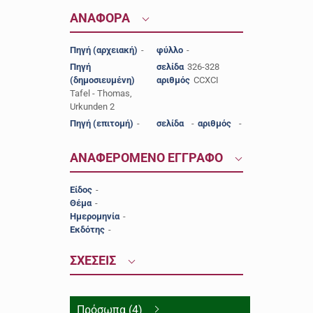
ΑΝΑΦΟΡΑ
Πηγή (αρχειακή)
-
φύλλο
-
Πηγή
σελίδα
326-328
(δημοσιευμένη)
αριθμός
CCXCI
Tafel - Thomas,
Urkunden 2
Πηγή (επιτομή)
-
σελίδα
-
αριθμός
-
ΑΝΑΦΕΡΟΜΕΝΟ ΕΓΓΡΑΦΟ
Είδος
-
Θέμα
-
Ημερομηνία
-
Εκδότης
-
ΣΧΕΣΕΙΣ
Πρόσωπα (4)