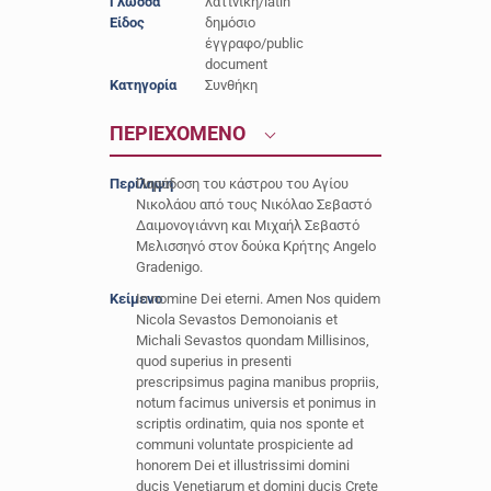
Γλώσσα
λατινική/latin
Είδος
δημόσιο
έγγραφο/public
document
Κατηγορία
Συνθήκη
ΠΕΡΙΕΧΟΜΕΝΟ
Περίληψη
Παράδοση του κάστρου του Αγίου
Νικολάου από τους Νικόλαο Σεβαστό
Δαιμονογιάννη και Μιχαήλ Σεβαστό
Μελισσηνό στον δούκα Κρήτης Angelo
Gradenigo.
Κείμενο
In nomine Dei eterni. Amen Nos quidem
Nicola Sevastos Demonoianis et
Michali Sevastos quondam Millisinos,
quod superius in presenti
prescripsimus pagina manibus propriis,
notum facimus universis et ponimus in
scriptis ordinatim, quia nos sponte et
communi voluntate prospiciente ad
honorem Dei et illustrissimi domini
ducis Venetiarum et domini ducis Crete