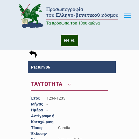
EN
EL
Pactum 06
ΤΑΥΤΟΤΗΤΑ
Έτος
1234-1235
Μήνας
-
Ημέρα
-
Αντίγραφο ή
-
Καταχώριση
Τόπος
Candia
Έκδοσης