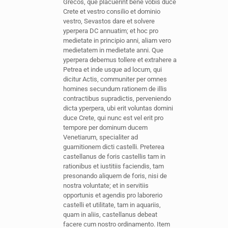
Grecos, que placuerint bene vobis duce
Crete et vestro consilio et dominio
vestro, Sevastos dare et solvere
yperpera DC annuatim; et hoc pro
medietate in principio anni, aliam vero
medietatem in medietate anni. Que
yperpera debemus tollere et extrahere a
Petrea et inde usque ad locum, qui
dicitur Actis, communiter per omnes
homines secundum rationem de illis
contractibus supradictis, perveniendo
dicta yperpera, ubi erit voluntas domini
duce Crete, qui nunc est vel erit pro
tempore per dominum ducem
Venetiarum, specialiter ad
guarnitionem dicti castelli. Preterea
castellanus de foris castellis tam in
rationibus et iustitiis faciendis, tam
presonando aliquem de foris, nisi de
nostra voluntate; et in servitiis
opportunis et agendis pro laborerio
castelli et utilitate, tam in aquariis,
quam in aliis, castellanus debeat
facere cum nostro ordinamento. Item