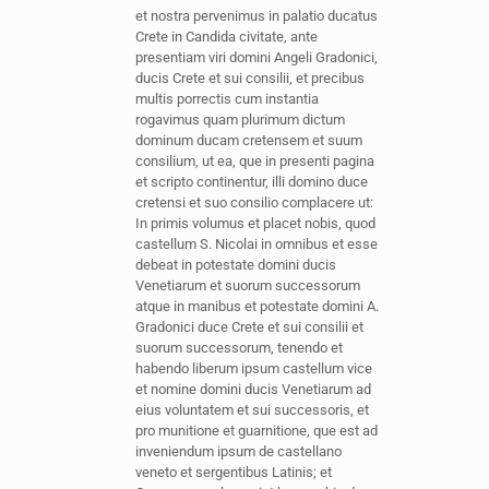
et nostra pervenimus in palatio ducatus
Crete in Candida civitate, ante
presentiam viri domini Angeli Gradonici,
ducis Crete et sui consilii, et precibus
multis porrectis cum instantia
rogavimus quam plurimum dictum
dominum ducam cretensem et suum
consilium, ut ea, que in presenti pagina
et scripto continentur, illi domino duce
cretensi et suo consilio complacere ut:
In primis volumus et placet nobis, quod
castellum S. Nicolai in omnibus et esse
debeat in potestate domini ducis
Venetiarum et suorum successorum
atque in manibus et potestate domini A.
Gradonici duce Crete et sui consilii et
suorum successorum, tenendo et
habendo liberum ipsum castellum vice
et nomine domini ducis Venetiarum ad
eius voluntatem et sui successoris, et
pro munitione et guarnitione, que est ad
inveniendum ipsum de castellano
veneto et sergentibus Latinis; et