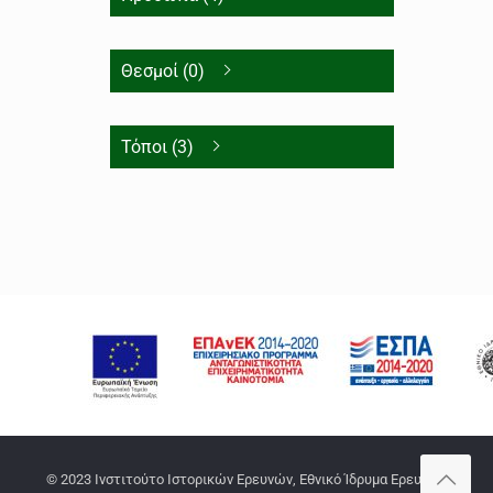
Θεσμοί (0)
Τόποι (3)
© 2023 Ινστιτούτο Ιστορικών Ερευνών, Εθνικό Ίδρυμα Ερευνών