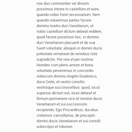
nos duo communiter vel divisim
possimus intrare in castellum et exire,
quando nobis foret necessarium. Item
quando voluerimus partes facere
domino nostro duci Venetiarum, ut
nobis castellum dictum debeat reddere,
quod facere possimus hoc, si domino
duci Venetiarum placuerit et de sua
fuerit voluntate; alioquin in domini ducis
potestate remaneat de omnibus istis
supradictis. Per nos et per nostros
heredes cum pleno amore et bona
voluntate pervenimus in concordio
vobiscum domino Angelo Gradonico,
duca Crete, et vestro consilio
vestrisque successoribus: quod, sicut
superius dictum est, esse debeat et
firmum permanere vice et nomine ducis
Venetiarum et sui successoris
recipiendo. Ego Procardinus, ducatus
cretensis cancellarius, de precepto
domini ducis Venetiarum et sui consilii
subscripsi et roboravi.