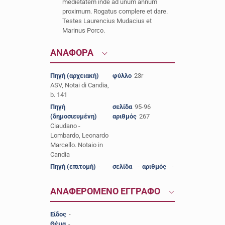
medietatem inde ad unum annum
proximum. Rogatus complere et dare.
Testes Laurencius Mudacius et
Marinus Porco.
ΑΝΑΦΟΡΑ
Πηγή (αρχειακή)
φύλλο
23r
ASV, Notai di Candia,
b. 141
Πηγή
σελίδα
95-96
(δημοσιευμένη)
αριθμός
267
Ciaudano -
Lombardo, Leonardo
Marcello. Notaio in
Candia
Πηγή (επιτομή)
-
σελίδα
-
αριθμός
-
ΑΝΑΦΕΡΟΜΕΝΟ ΕΓΓΡΑΦΟ
Είδος
-
Θέμα
-