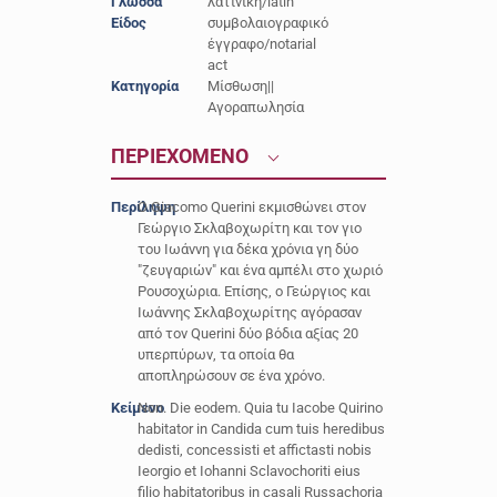
Γλώσσα
λατινική/latin
Είδος
συμβολαιογραφικό
έγγραφο/notarial
act
Κατηγορία
Μίσθωση||
Αγοραπωλησία
ΠΕΡΙΕΧΟΜΕΝΟ
Περίληψη
O Giacomo Querini εκμισθώνει στον
Γεώργιο Σκλαβοχωρίτη και τον γιο
του Ιωάννη για δέκα χρόνια γη δύο
"ζευγαριών" και ένα αμπέλι στο χωριό
Ρουσοχώρια. Επίσης, ο Γεώργιος και
Ιωάννης Σκλαβοχωρίτης αγόρασαν
από τον Querini δύο βόδια αξίας 20
υπερπύρων, τα οποία θα
αποπληρώσουν σε ένα χρόνο.
Κείμενο
Non. Die eodem. Quia tu Iacobe Quirino
habitator in Candida cum tuis heredibus
dedisti, concessisti et affictasti nobis
Ieorgio et Iohanni Sclavochoriti eius
filio habitatoribus in casali Russachoria