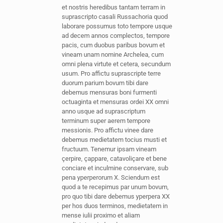
et nostris heredibus tantam terram in
suprascripto casali Russachoria quod
laborare possumus toto tempore usque
ad decem annos complectos, tempore
pacis, cum duobus paribus bovum et
vineam unam nomine Archelea, cum
omni plena virtute et cetera, secundum
usum. Pro affictu suprascripte terre
duorum parium bovum tibi dare
debemus mensuras boni furmenti
octuaginta et mensuras ordei XX omni
anno usque ad suprascriptum
terminum super aerem tempore
messionis. Pro affictu vinee dare
debemus medietatem tocius musti et
fructuum. Tenemur ipsam vineam
çerpire, çappare, catavoliçare et bene
conciare et inculmine conservare, sub
pena yperperorum X. Sciendum est
quod a te recepimus par unum bovum,
pro quo tibi dare debemus yperpera XX
per hos duos terminos, medietatem in
mense iulii proximo et aliam