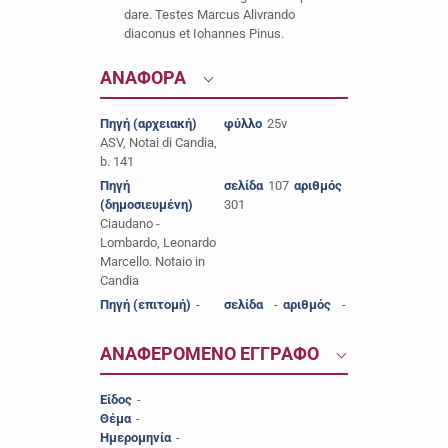
dare. Testes Marcus Alivrando
diaconus et Iohannes Pinus.
ΑΝΑΦΟΡΑ
Πηγή (αρχειακή)
φύλλο
25v
ASV, Notai di Candia,
b. 141
Πηγή
σελίδα
107
αριθμός
(δημοσιευμένη)
301
Ciaudano -
Lombardo, Leonardo
Marcello. Notaio in
Candia
Πηγή (επιτομή)
-
σελίδα
-
αριθμός
-
ΑΝΑΦΕΡΟΜΕΝΟ ΕΓΓΡΑΦΟ
Είδος
-
Θέμα
-
Ημερομηνία
-