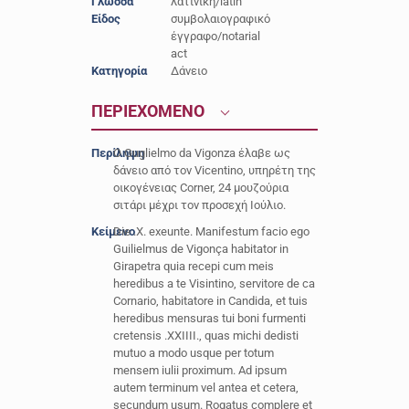
Γλώσσα
λατινική/latin
Είδος
συμβολαιογραφικό
έγγραφο/notarial
act
Κατηγορία
Δάνειο
ΠΕΡΙΕΧΟΜΕΝΟ
Περίληψη
Ο Guglielmo da Vigonza έλαβε ως
δάνειο από τον Vicentino, υπηρέτη της
οικογένειας Corner, 24 μουζούρια
σιτάρι μέχρι τον προσεχή Ιούλιο.
Κείμενο
Die .X. exeunte. Manifestum facio ego
Guilielmus de Vigonça habitator in
Girapetra quia recepi cum meis
heredibus a te Visintino, servitore de ca
Cornario, habitatore in Candida, et tuis
heredibus mensuras tui boni furmenti
cretensis .XXIIII., quas michi dedisti
mutuo a modo usque per totum
mensem iulii proximum. Ad ipsum
autem terminum vel antea et cetera,
secundum usum. Rogatus complere et