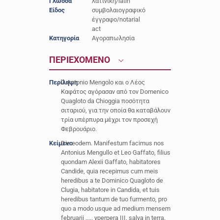
Γλώσσα
λατινική/latin
Είδος
συμβολαιογραφικό
έγγραφο/notarial
act
Κατηγορία
Αγοραπωλησία
ΠΕΡΙΕΧΟΜΕΝΟ
Περίληψη
Ο Antonio Mengolo και ο Λέος
Καφάτος αγόρασαν από τον Domenico
Quagloto da Chioggia ποσότητα
σιταριού, για την οποία θα καταβάλουν
τρία υπέρπυρα μέχρι τον προσεχή
Φεβρουάριο.
Κείμενο
Die eodem. Manifestum facimus nos
Antonius Mengullo et Leo Gaffato, filius
quondam Alexii Gaffato, habitatores
Candide, quia recepimus cum meis
heredibus a te Dominico Quagloto de
Clugia, habitatore in Candida, et tuis
heredibus tantum de tuo furmento, pro
quo a modo usque ad medium mensem
februarii ..... yperpera III, salva in terra.