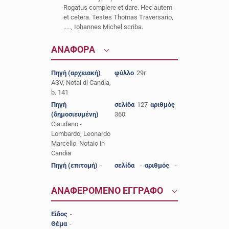
Rogatus complere et dare. Hec autem
et cetera. Testes Thomas Traversario,
....., Iohannes Michel scriba.
ΑΝΑΦΟΡΑ
Πηγή (αρχειακή)
φύλλο
29r
ASV, Notai di Candia,
b. 141
Πηγή
σελίδα
127
αριθμός
(δημοσιευμένη)
360
Ciaudano -
Lombardo, Leonardo
Marcello. Notaio in
Candia
Πηγή (επιτομή)
-
σελίδα
-
αριθμός
-
ΑΝΑΦΕΡΟΜΕΝΟ ΕΓΓΡΑΦΟ
Είδος
-
Θέμα
-