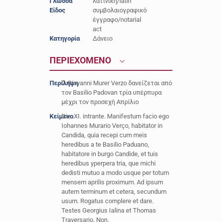
Γλώσσα
λατινική/latin
Είδος
συμβολαιογραφικό
έγγραφο/notarial
act
Κατηγορία
Δάνειο
ΠΕΡΙΕΧΟΜΕΝΟ
Περίληψη
Ο Giovanni Murer Verzo δανείζεται από
τον Basilio Padovan τρία υπέρπυρα
μέχρι τον προσεχή Απρίλιο
Κείμενο
Die .XI. intrante. Manifestum facio ego
Iohannes Murario Verço, habitator in
Candida, quia recepi cum meis
heredibus a te Basilio Paduano,
habitatore in burgo Candide, et tuis
heredibus yperpera tria, que michi
dedisti mutuo a modo usque per totum
mensem aprilis proximum. Ad ipsum
autem terminum et cetera, secundum
usum. Rogatus complere et dare.
Testes Georgius Ialina et Thomas
Traversario. Non.