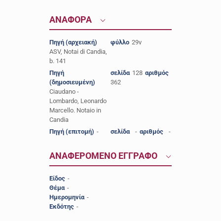
ΑΝΑΦΟΡΑ
Πηγή (αρχειακή)
φύλλο
29v
ASV, Notai di Candia,
b. 141
Πηγή
σελίδα
128
αριθμός
(δημοσιευμένη)
362
Ciaudano -
Lombardo, Leonardo
Marcello. Notaio in
Candia
Πηγή (επιτομή)
-
σελίδα
-
αριθμός
-
ΑΝΑΦΕΡΟΜΕΝΟ ΕΓΓΡΑΦΟ
Είδος
-
Θέμα
-
Ημερομηνία
-
Εκδότης
-