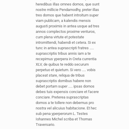
heredibus illas omnes domos, que sunt
nostre millicie Pendamodhy, preter illas
tres domos que habent introitum super
viam publicam, a kalendis mensis
augusti proximis in antea usque ad tres
annos complectos proxime venturos,
cum plena virtute et potestate
intromittendi, habendi et cetera. Si ex
tunc in antea suprascripti fratres .....
suprascriptis tribus annis iam a te
recepimus yperpera in Creta currentia
XLV, de quibus te reddo securum
perpetuo et quietum. Si vero ..... vobis
placeat stare, reliqua de tribus
suprascriptis domibus habere non
debet portam super ..... ipsas domos
debes tuis expensis conciare et facere
conciare. Preterea suprascriptas
domos a te tollere non debemus pro
nostra vel alicuius habitacione. Et hec
sub pena yperperorum L. Testes
Iohannes Michel scriba et Thomas
Traversario.