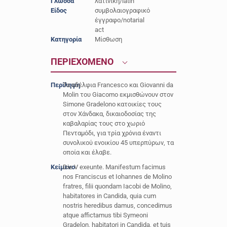
Γλώσσα
λατινική/latin
Είδος
συμβολαιογραφικό
έγγραφο/notarial
act
Κατηγορία
Μίσθωση
ΠΕΡΙΕΧΟΜΕΝΟ
Περίληψη
Τα αδέλφια Francesco και Giovanni da
Molin του Giacomo εκμισθώνουν στον
Simone Gradelono κατοικίες τους
στον Χάνδακα, δικαιοδοσίας της
καβαλαρίας τους στο χωριό
Πενταμόδι, για τρία χρόνια έναντι
συνολικού ενοικίου 45 υπερπύρων, τα
οποία και έλαβε.
Κείμενο
Die V exeunte. Manifestum facimus
nos Franciscus et Iohannes de Molino
fratres, filii quondam Iacobi de Molino,
habitatores in Candida, quia cum
nostris heredibus damus, concedimus
atque affictamus tibi Symeoni
Gradelon, habitatori in Candida, et tuis