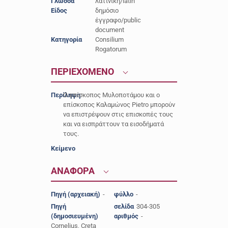
Γλώσσα
λατινική/latin
Είδος
δημόσιο
έγγραφο/public
document
Κατηγορία
Consilium
Rogatorum
ΠΕΡΙΕΧΟΜΕΝΟ
Περίληψη
Ο επίσκοπος Μυλοποτάμου και ο
επίσκοπος Καλαμώνος Pietro μπορούν
να επιστρέψουν στις επισκοπές τους
και να εισπράττουν τα εισοδήματά
τους.
Κείμενο
-
ΑΝΑΦΟΡΑ
Πηγή (αρχειακή)
-
φύλλο
-
Πηγή
σελίδα
304-305
(δημοσιευμένη)
αριθμός
-
Cornelius, Creta