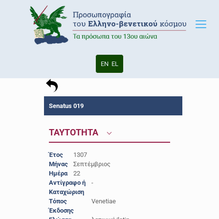
EN
EL
Senatus 019
ΤΑΥΤΟΤΗΤΑ
Έτος
1307
Μήνας
Σεπτέμβριος
Ημέρα
22
Αντίγραφο ή
-
Καταχώριση
Τόπος
Venetiae
Έκδοσης