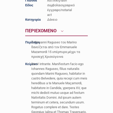
Γλώσσα
λατινική/latin
Είδος
συμβολαιογραφικό
έγγραφο/notarial
act
Κατηγορία
Δάνειο
ΠΕΡΙΕΧΟΜΕΝΟ
Περίληψη
O Giovanni Raguseo του Marino
δανείζεται από τον Emmanuele
Mazamordi 15 υπέρπυρα μέχρι τα
προσεχή Χρισούγεννα
Κείμενο
Die V intrante. Manifestum facio ego
Iohannes Raguseo, filius naturalis
quondam Marini Raguseo, habitator in
castro Belvedere, quia recepi cum meis
heredibus a te Manuele Maçamordi,
habitatore in Candida, yperpera XV, que
michi dedisti mutuo usque ad festum
Nativitatis Domini. Ad ipsum autem
terminum et cetera, secundum usum.
Rogatus complere et dare. Testes
Georgius Ialina et Thomas Traversario.