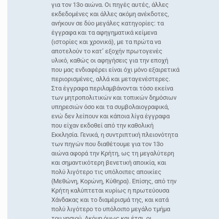
για τον 13ο αιώνα. Οι πηγές αυτές, άλλες
εκδεδομένες και άλλες ακόμη ανέκδοτες,
ανήκουν σε δύο μεγάλες κατηγορίες: τα
έγγραφα και τα αφηγηματικά κείμενα
(ιστορίες και χρονικά), με τα πρώτα να
αποτελούν το κατ’ εξοχήν πρωτογενές
υλικό, καθώς οι αφηγήσεις για την εποχή
που μας ενδιαφέρει είναι όχι μόνο εξαιρετικά
περιορισμένες, αλλά και μεταγενέστερες.
Στα έγγραφα περιλαμβάνονται τόσο εκείνα
των μητροπολιτικών και τοπικών δημόσιων
υπηρεσιών όσο και τα συμβολαιογραφικά,
ενώ δεν λείπουν και κάποια λίγα έγγραφα
που είχαν εκδοθεί από την καθολική
Εκκλησία. Γενικά, η συντριπτική πλειονότητα
των πηγών που διαθέτουμε για τον 13ο
αιώνα αφορά την Κρήτη, ως τη μεγαλύτερη
και σημαντικότερη βενετική αποικία, και
πολύ λιγότερο τις υπόλοιπες αποικίες
(Μεθώνη, Κορώνη, Κύθηρα). Επίσης, από την
Κρήτη καλύπτεται κυρίως η πρωτεύουσα
Χάνδακας και το διαμέρισμά της, και κατά
πολύ λιγότερο το υπόλοιπο μεγάλο τμήμα
του νησιού. Ακόμη όμως και έτσι, οι