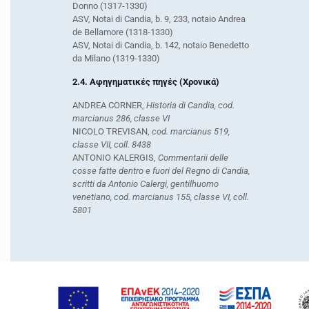
Donno (1317-1330)
ASV, Notai di Candia, b. 9, 233, notaio Andrea
de Bellamore (1318-1330)
ASV, Notai di Candia, b. 142, notaio Benedetto
da Milano (1319-1330)
2.4. Αφηγηματικές πηγές (Χρονικά)
ANDREA CORNER,
Historia di Candia, cod.
marcianus 286, classe VI
NICOLO TREVISAN,
cod. marcianus 519,
classe VII, coll. 8438
ANTONIO KALERGIS,
Commentarii delle
cosse fatte dentro e fuori del Regno di Candia,
scritti da Antonio Calergi, gentilhuomo
venetiano, cod. marcianus 155, classe VI, coll.
5801