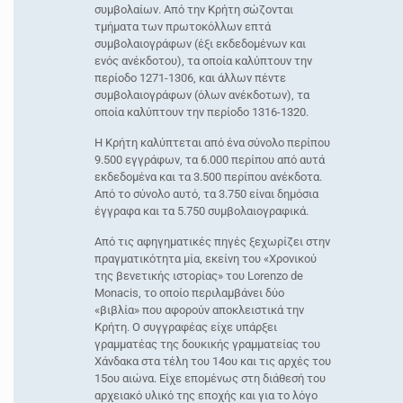
συμβολαίων. Από την Κρήτη σώζονται
τμήματα των πρωτοκόλλων επτά
συμβολαιογράφων (έξι εκδεδομένων και
ενός ανέκδοτου), τα οποία καλύπτουν την
περίοδο 1271-1306, και άλλων πέντε
συμβολαιογράφων (όλων ανέκδοτων), τα
οποία καλύπτουν την περίοδο 1316-1320.
Η Κρήτη καλύπτεται από ένα σύνολο περίπου
9.500 εγγράφων, τα 6.000 περίπου από αυτά
εκδεδομένα και τα 3.500 περίπου ανέκδοτα.
Από το σύνολο αυτό, τα 3.750 είναι δημόσια
έγγραφα και τα 5.750 συμβολαιογραφικά.
Από τις αφηγηματικές πηγές ξεχωρίζει στην
πραγματικότητα μία, εκείνη του «Χρονικού
της βενετικής ιστορίας» του Lorenzo de
Monacis, το οποίο περιλαμβάνει δύο
«βιβλία» που αφορούν αποκλειστικά την
Κρήτη. Ο συγγραφέας είχε υπάρξει
γραμματέας της δουκικής γραμματείας του
Χάνδακα στα τέλη του 14ου και τις αρχές του
15ου αιώνα. Είχε επομένως στη διάθεσή του
αρχειακό υλικό της εποχής και για το λόγο