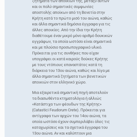
ζητήματα των αποικιών της, μεταξύ αυτών
και οι πολύ σημαντικές συμφωνίες
αποστολής αποίκων από τη Βενετία στην
Κρήτη κατά το πρώτο μισό του αιώνα, καθώς
και άλλα σημαντικά δημόσια έγγραφα για τις
άλλες αποικίες. Από την ίδια την Κρήτη
διαθέτουμε έναν μικρό μόνο αριθμό δουκικών
εγγράφων, τα οποία ωστόσο είναι σημαντικά
και με πλούσιο προσωπογραφικό υλικό.
Πρόκειται για τις συνθήκες που είχαν
υπογράψει οι κατά καιρούς δούκες Κρήτης
με τους ντόπιους επαναστάτες κατά τη
διάρκεια του 13ου αιώνα, καθώς και λίγα με
άλλα σημαντικά ζητήματα των βενετικών
αποικιών στον ελληνικό χώρο.
Μια εξαιρετικά σημαντική πηγή αποτελούν
τα διασωθέντα κτηματολόγια ή αλλιώς
«Κατάστιχα των φέουδων της Κρήτης»
(Catastici Feudorum Crete). Πρόκειται για
αντίγραφα των αρχών του 14ου αιώνα, τα
οποία ωστόσο έχουν συμπεριλάβει όλες τις
καταχωρίσεις και τα σχετικά έγγραφα του
13ου αιώνα. Αν και καλύπτουν μια