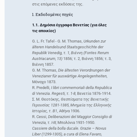
στις επόμενες εκδόσεις της.
1. Εκδεδομένες πηγές
1.1. Δημόσια έγγραφα Βενετίας (για όλες
τις αποικίες)
G. L. Fr. Tafel - G. M. Thomas,
Urkunden zur
älteren Handelsund Staatsgeschichte der
Republik Venedig, τ. 1, Bιέννη (Fontes Rerum
Austriacarum, 13)
1856; τ. 2, Bιέννη 1856; τ. 3,
Bιέννη 1857.
G. M. Thomas,
Die ältesten Verordnungen der
Venezianer für auswärtige Angelegenheiten,
Μόναχο 1873.
R. Predelli,
I libri commemoriali della Republica
di Venezia. Regesti, τ. 1-8,
Βενετία 1876-1914.
Σ. M. Θεοτόκης,
Θεσπίσματα της Bενετικής
Γερουσίας 1281-1385, Mνημεία της Eλληνικής
Iστορίας, τ. B1
, Aθήνα 1936.
R. Cessi,
Deliberazioni del Maggior Consiglio di
Venezia, τ. Ι-ΙΙΙ,
Μπολόνια 1931-1950.
Cassiere della bolla ducale. Grazie – Novus
Liber (1299-1305), a cura di Elena Favaro,