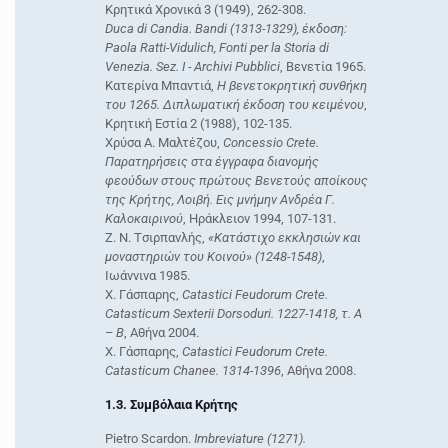
Kρητικά Xρονικά 3 (1949), 262-308.
Duca di Candia. Bandi (1313-1329), έκδοση:
Paola Ratti-Vidulich, Fonti per la Storia di
Venezia. Sez. I - Archivi Pubblici
, Bενετία 1965.
Κατερίνα Μπαντιά,
Η βενετοκρητική συνθήκη
του 1265. Διπλωματική έκδοση του κειμένου
,
Κρητική Εστία 2 (1988), 102-135.
Χρύσα Α. Μαλτέζου,
Concessio Crete.
Παρατηρήσεις στα έγγραφα διανομής
φεούδων στους πρώτους Bενετούς αποίκους
της Kρήτης, Λοιβή. Eις μνήμην Aνδρέα Γ.
Kαλοκαιρινού
, Hράκλειον 1994, 107-131.
Z. N. Tσιρπανλής,
«Kατάστιχο εκκλησιών και
μοναστηριών του Kοινού» (1248-1548)
,
Iωάννινα 1985.
Χ. Γάσπαρης,
Catastici Feudorum Crete.
Catasticum Sexterii Dorsoduri. 1227-1418, τ. Α
– Β
, Αθήνα 2004.
Χ. Γάσπαρης,
Catastici Feudorum Crete.
Catasticum Chanee. 1314-1396
, Αθήνα 2008.
1.3. Συμβόλαια Κρήτης
Pietro Scardon.
Imbreviature (1271).