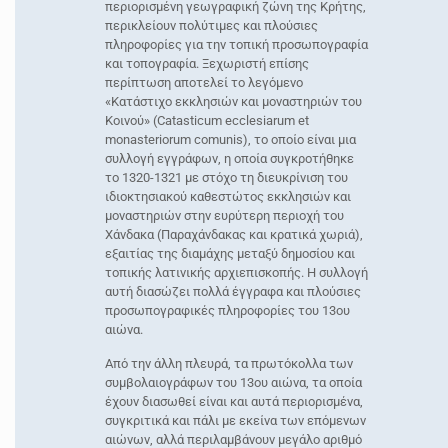
περιορισμένη γεωγραφική ζώνη της Κρήτης,
περικλείουν πολύτιμες και πλούσιες
πληροφορίες για την τοπική προσωπογραφία
και τοπογραφία. Ξεχωριστή επίσης
περίπτωση αποτελεί το λεγόμενο
«Κατάστιχο εκκλησιών και μοναστηριών του
Κοινού» (Catasticum ecclesiarum et
monasteriorum comunis), το οποίο είναι μια
συλλογή εγγράφων, η οποία συγκροτήθηκε
το 1320-1321 με στόχο τη διευκρίνιση του
ιδιοκτησιακού καθεστώτος εκκλησιών και
μοναστηριών στην ευρύτερη περιοχή του
Χάνδακα (Παραχάνδακας και κρατικά χωριά),
εξαιτίας της διαμάχης μεταξύ δημοσίου και
τοπικής λατινικής αρχιεπισκοπής. Η συλλογή
αυτή διασώζει πολλά έγγραφα και πλούσιες
προσωπογραφικές πληροφορίες του 13ου
αιώνα.
Από την άλλη πλευρά, τα πρωτόκολλα των
συμβολαιογράφων του 13ου αιώνα, τα οποία
έχουν διασωθεί είναι και αυτά περιορισμένα,
συγκριτικά και πάλι με εκείνα των επόμενων
αιώνων, αλλά περιλαμβάνουν μεγάλο αριθμό