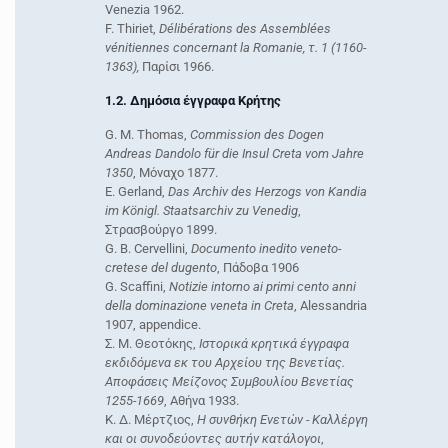
Venezia 1962.
F. Thiriet,
Délibérations des Assemblées
vénitiennes concernant la Romanie, τ. 1 (1160-
1363),
Παρίσι 1966.
1.2. Δημόσια έγγραφα Κρήτης
G. M. Thomas,
Commission des Dogen
Andreas Dandolo für die Insul Creta vom Jahre
1350
, Mόναχο 1877.
E. Gerland,
Das Archiv des Herzogs von Kandia
im Königl. Staatsarchiv zu Venedig
,
Στρασβούργο 1899.
G. B. Cervellini,
Documento inedito veneto-
cretese del dugento
, Πάδοβα 1906
G. Scaffini,
Notizie intorno ai primi cento anni
della dominazione veneta in Creta
, Alessandria
1907, appendice.
Σ. M. Θεοτόκης,
Iστορικά κρητικά έγγραφα
εκδιδόμενα εκ του Aρχείου της Bενετίας.
Aποφάσεις Mείζονος Συμβουλίου Bενετίας
1255-1669
, Aθήνα 1933.
K. Δ. Mέρτζιος,
H συνθήκη Eνετών - Kαλλέργη
και οι συνοδεύοντες αυτήν κατάλογοι
,