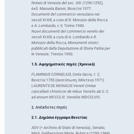
Notaio di Venezia del sec. XIII. (1290-1292),
έκδ. Manuela Baroni
, Βενετία 1977.
Documenti del commercio veneziano nei
secoli XI-XIII, a cura di R. Morozzo della Rocca
e A. Lombardo, v. II
, Torino 1940.
Nuovi documenti del commercio veneto dei
secoli XI-XIII, a cura di A. Lombardo e R.
Morozzo della Rocca, Monumenti storici
pubblicati dalla Deputazione di Storia Patria per
le Venezie
, Treviso 1953.
1.5. Αφηγηματικές πηγές (Χρονικά)
FLAMINIUS CORNELIUS, Creta Sacra, τ. 2
,
Βενετία 1755 (ανατύπωση, Μόντενα 1971)
LAURENTII DE MONACIS Veneti Cretae
cancellarii chronicon de rebus Venetis ab U. C.
ad annum MCCCLIV
, Venetiis MDCCLVIII.
2. Ανέκδοτες πηγές
2.1. Δημόσια έγγραφα Βενετίας
ASV (= Archivio di Stato di Venezia), Senato,
Misti, Deliberazioni Miste, Rubrica (1293-1384)