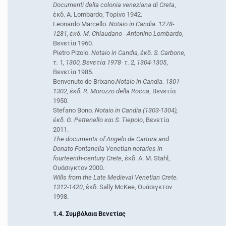
Documenti della colonia veneziana di Creta
,
έκδ. A. Lombardo, Tορίνο 1942.
Leonardo Marcello.
Notaio in Candia. 1278-
1281, έκδ. M. Chiaudano - Antonino Lombardo
,
Bενετία 1960.
Pietro Pizolo.
Notaio in Candia, έκδ. S. Carbone,
τ. 1, 1300, Bενετία 1978· τ. 2, 1304-1305
,
Bενετία 1985.
Benvenuto de Brixano.
Notaio in Candia. 1301-
1302, έκδ. R. Morozzo della Rocca
, Bενετία
1950.
Stefano Bono.
Notaio in Candia (1303-1304),
έκδ. G. Pettenello και S. Tiepolo
, Βενετία
2011.
The documents of Angelo de Cartura and
Donato Fontanella Venetian notaries in
fourteenth-century Crete
, έκδ. A. M. Stahl,
Ουάσιγκτον 2000.
Wills from the Late Medieval Venetian Crete.
1312-1420
, έκδ. Sally McKee, Oυάσιγκτον
1998.
1.4. Συμβόλαια Βενετίας