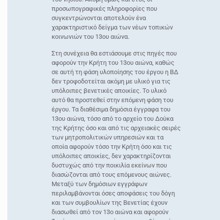
προσωπογραφικές πληροφορίες που
συγκεντρώνονται αποτελούν ένα
χαρακτηριστικό δείγμα των νέων τοπικών
κοινωνιών του 13ου αιώνα.
Στη συνέχεια θα εστιάσουμε στις πηγές που
αφορούν την Κρήτη του 13ου αιώνα, καθώς
σε αυτή τη φάση υλοποίησης του έργου η ΒΔ
δεν τροφοδοτείται ακόμη με υλικό για τις
υπόλοιπες βενετικές αποικίες. Το υλικό
αυτό θα προστεθεί στην επόμενη φάση του
έργου. Τα διαθέσιμα δημόσια έγγραφα του
13ου αιώνα, τόσο από το αρχείο του Δούκα
της Κρήτης όσο και από τις αρχειακές σειρές
των μητροπολιτικών υπηρεσιών και τα
οποία αφορούν τόσο την Κρήτη όσο και τις
υπόλοιπες αποικίες, δεν χαρακτηρίζονται
δυστυχώς από την ποικιλία εκείνων που
διασώζονται από τους επόμενους αιώνες.
Μεταξύ των δημόσιων εγγράφων
περιλαμβάνονται όσες αποφάσεις του δόγη
και των συμβουλίων της Βενετίας έχουν
διασωθεί από τον 13ο αιώνα και αφορούν