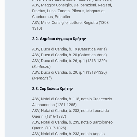
ASV, Maggior Consiglio, Deliberazioni. Registri,
Fractus; Luna, Zaneta, Pilosus; Magnus et
Capricornus; Presbiter
ASV, Minor Consiglio, Lettere. Registro (1308-
1310)
2.2. Δημόσια έγγραφα Κρήτης
ASV, Duca di Candia, b. 19 (Catastica Varia)
ASV, Duca di Candia, b. 20 (Catastica Varia)
ASV, Duca di Candia, b. 26, q. 1 (1318-1320)
(
Sentenze
)
ASV, Duca di Candia, b. 29, q. 1 (1318-1320)
(
Memoriali
)
2.3. Συμβόλαια Κρήτης
ASV, Notai di Candia, b. 115, notaio Crescenzio
Alessandrino (1281-1285)
ASV, Notai di Candia, b. 233, notaio Leonardo
Querini (1316-1337)
ASV, Notai di Candia, b. 233, notaio Bartolomeo
Querini (1317-1325)
ASV, Notai di Candia, b. 233, notaio Angelo