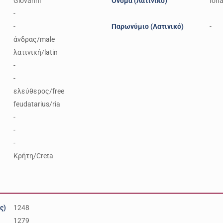
Giovanni
Όνομα (Λατινικό)
Ioh
-
-
Παρωνύμιο (Λατινικό)
-
άνδρας/male
λατινική/latin
-
-
ελεύθερος/free
feudatarius/ria
-
-
-
Κρήτη/Creta
ς)
1248
1279