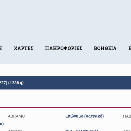
Η
ΧΑΡΤΕΣ
ΠΛΗΡΟΦΟΡΙΕΣ
ΒΟΗΘΕΙΑ
27) (1238 q)
ABRAMO
Επώνυμο (Λατινικό)
HA
α)
-