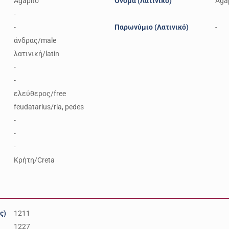
Agapito
Όνομα (Λατινικό)
Aga
-
-
Παρωνύμιο (Λατινικό)
-
άνδρας/male
λατινική/latin
-
-
ελεύθερος/free
feudatarius/ria, pedes
-
-
-
Κρήτη/Creta
ς)
1211
1227