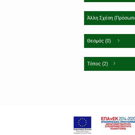
Άλλη Σχέση (Πρόσωπο
Θεσμός (0)
Τόπος (2)