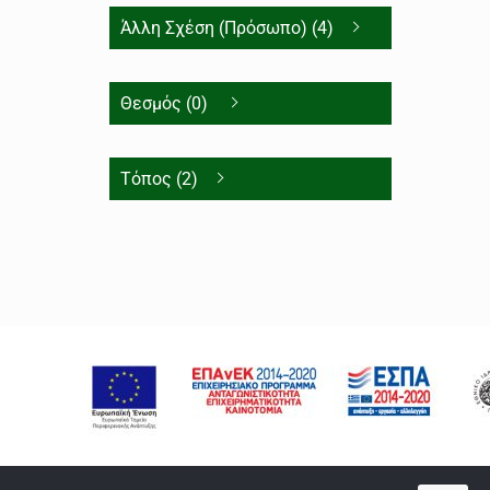
Άλλη Σχέση (Πρόσωπο) (4)
Θεσμός (0)
Τόπος (2)