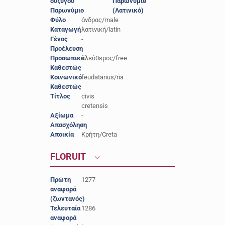
συζύγου
Παρωνύμιο
-
Παρωνύμιο
-
(Λατινικό)
Φύλο
άνδρας/male
Καταγωγή
λατινική/latin
Γένος
-
Προέλευση
-
Προσωπικό
ελεύθερος/free
Καθεστώς
Κοινωνικό
feudatarius/ria
Καθεστώς
Τίτλος
civis
cretensis
Αξίωμα
-
Απασχόληση
-
Αποικία
Κρήτη/Creta
FLORUIT
Πρώτη
1277
αναφορά
(ζωντανός)
Τελευταία
1286
αναφορά