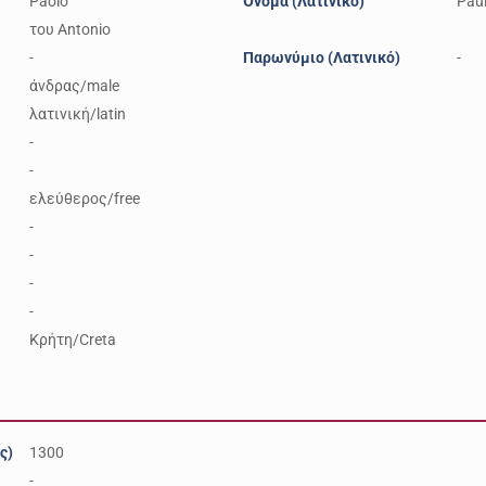
Paolo
Όνομα (Λατινικό)
Pau
του Antonio
-
Παρωνύμιο (Λατινικό)
-
άνδρας/male
λατινική/latin
-
-
ελεύθερος/free
-
-
-
-
Κρήτη/Creta
ς)
1300
-