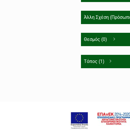
Άλλη Σχέση (Πρόσωπο
Θεσμός (0)
Τόπος (1)