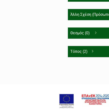
Άλλη Σχέση (Πρόσωπο
Θεσμός (0)
Τόπος (2)