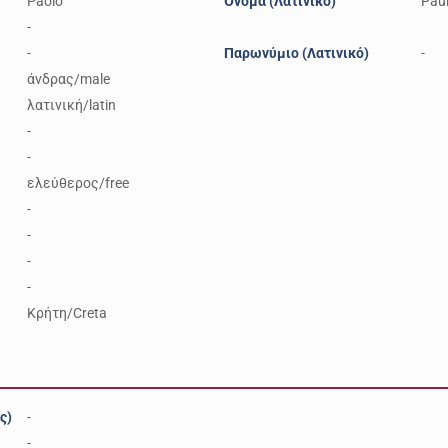
Paolo
Όνομα (Λατινικό)
Pau
-
-
Παρωνύμιο (Λατινικό)
-
άνδρας/male
λατινική/latin
-
-
ελεύθερος/free
-
-
-
-
Κρήτη/Creta
ς)
-
-