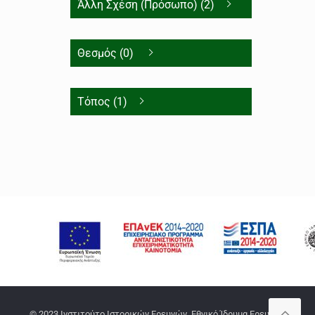
Άλλη Σχέση (Πρόσωπο) (2)
Θεσμός (0)
Τόπος (1)
© 2023 Ινστιτούτο Ιστορικών Ερευνών, Εθνικό Ίδρυμα Ερευνών