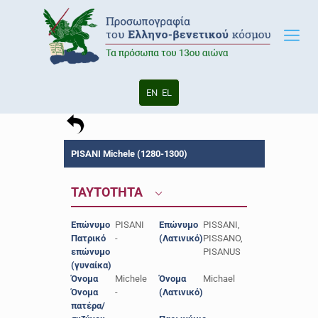
EN
EL
PISANI Michele (1280-1300)
ΤΑΥΤΟΤΗΤΑ
Επώνυμο
PISANI
Επώνυμο
PISSANI,
Πατρικό
-
(Λατινικό)
PISSANO,
επώνυμο
PISANUS
(γυναίκα)
Όνομα
Michele
Όνομα
Michael
Όνομα
-
(Λατινικό)
πατέρα/