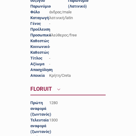
συζύγου
Παρωνύμιο
-
Παρωνύμιο
-
(Λατινικό)
Φύλο
άνδρας/male
Καταγωγή
λατινική/latin
Γένος
-
Προέλευση
-
Προσωπικό
ελεύθερος/free
Καθεστώς
Κοινωνικό
-
Καθεστώς
Τίτλος
-
Αξίωμα
-
Απασχόληση
-
Αποικία
Κρήτη/Creta
FLORUIT
Πρώτη
1280
αναφορά
(ζωντανός)
Τελευταία
1300
αναφορά
(ζωντανός)