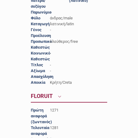
πατέρα/
(Λατινικό)
συζύγου
Παρωνύμιο
-
Φύλο
άνδρας/male
Καταγωγή
λατινική/latin
Γένος
-
Προέλευση
-
Προσωπικό
ελεύθερος/free
Καθεστώς
Κοινωνικό
-
Καθεστώς
Τίτλος
-
Αξίωμα
-
Απασχόληση
-
Αποικία
Κρήτη/Creta
FLORUIT
Πρώτη
1271
αναφορά
(ζωντανός)
Τελευταία
1281
αναφορά