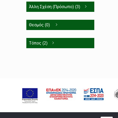
Άλλη Σχέση (Πρόσωπο) (3)
Θεσμός (0)
Τόπος (2)