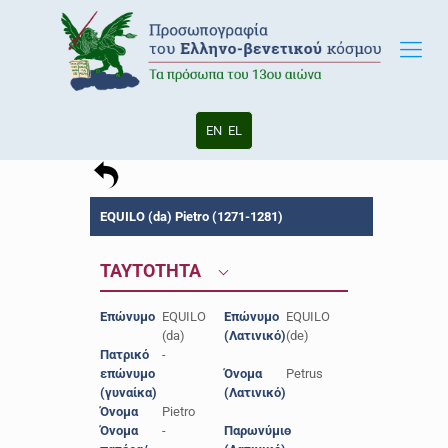
EN
EL
EQUILO (da) Pietro (1271-1281)
ΤΑΥΤΟΤΗΤΑ
Επώνυμο
EQUILO
Επώνυμο
EQUILO
(da)
(Λατινικό)
(de)
Πατρικό
-
επώνυμο
Όνομα
Petrus
(γυναίκα)
(Λατινικό)
Όνομα
Pietro
Όνομα
-
Παρωνύμιο
-