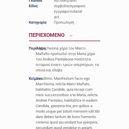
Γλώσσα
λατινική/latin
Είδος
συμβολαιογραφικό
έγγραφο/notarial
act
Κατηγορία
Προπώληση
ΠΕΡΙΕΧΟΜΕΝΟ
Περίληψη
H Marchesina χήρα του Marco
Malfatto προπωλεί στην Maria χήρα
του Andrea Pantaleone ποσότητα
σιταριού έναντι τριών υπερπύρων, τα
οποία και έλαβε
Κείμενο
Die ultimo. Manifestum facio ego
Marchisina, relicta Marci Malfato,
habitatrix Candide, quia recepi cum
meis successoribus a te Maria, relicta
Andree Pantaleo, habitatrice in eadem
Candida, yperpera tria, pro quibus a
modo usque per totum mensem iulii tibi
dare debeo tantum de bono furmento
cretensi quod ascendant tua yperpera,
secundum quod vendetur in aream,