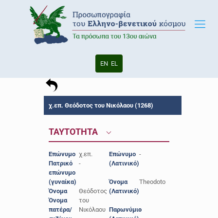
EN
EL
χ.επ. Θεόδοτος του Νικόλαου (1268)
ΤΑΥΤΟΤΗΤΑ
Επώνυμο
χ.επ.
Επώνυμο
-
Πατρικό
-
(Λατινικό)
επώνυμο
(γυναίκα)
Όνομα
Theodoto
Όνομα
Θεόδοτος
(Λατινικό)
Όνομα
του
πατέρα/
Νικόλαου
Παρωνύμιο
-