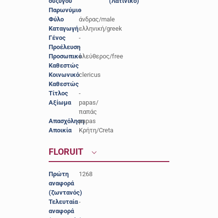
συζύγου
(Λατινικό)
Παρωνύμιο
-
Φύλο
άνδρας/male
Καταγωγή
ελληνική/greek
Γένος
-
Προέλευση
-
Προσωπικό
ελεύθερος/free
Καθεστώς
Κοινωνικό
clericus
Καθεστώς
Τίτλος
-
Αξίωμα
papas/
παπάς
Απασχόληση
papas
Αποικία
Κρήτη/Creta
FLORUIT
Πρώτη
1268
αναφορά
(ζωντανός)
Τελευταία
-
αναφορά