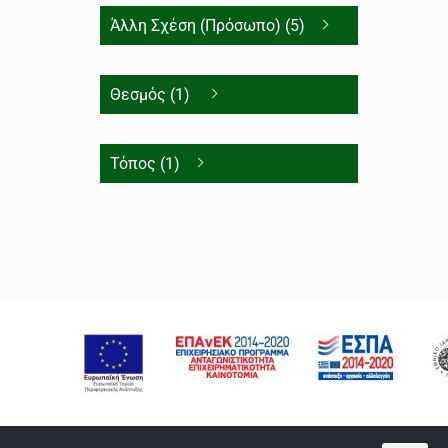
Άλλη Σχέση (Πρόσωπο) (5)
Θεσμός (1)
Τόπος (1)