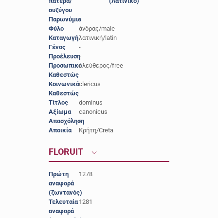
πατέρα/
(Λατινικό)
συζύγου
Παρωνύμιο
-
Φύλο
άνδρας/male
Καταγωγή
λατινική/latin
Γένος
-
Προέλευση
-
Προσωπικό
ελεύθερος/free
Καθεστώς
Κοινωνικό
clericus
Καθεστώς
Τίτλος
dominus
Αξίωμα
canonicus
Απασχόληση
-
Αποικία
Κρήτη/Creta
FLORUIT
Πρώτη
1278
αναφορά
(ζωντανός)
Τελευταία
1281
αναφορά