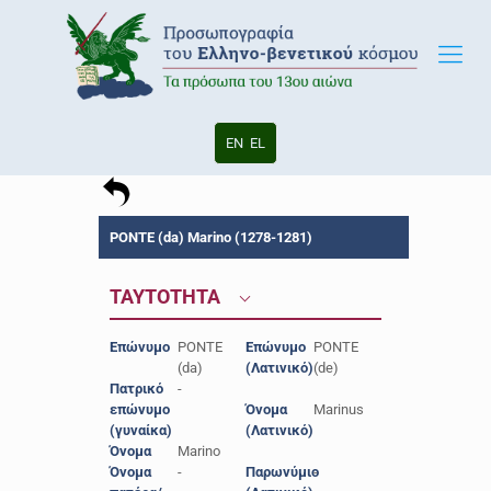
EN
EL
PONTE (da) Marino (1278-1281)
ΤΑΥΤΟΤΗΤΑ
Επώνυμο
PONTE
Επώνυμο
PONTE
(da)
(Λατινικό)
(de)
Πατρικό
-
επώνυμο
Όνομα
Marinus
(γυναίκα)
(Λατινικό)
Όνομα
Marino
Όνομα
-
Παρωνύμιο
-