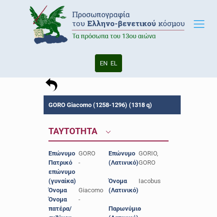
EN
EL
GORO Giacomo (1258-1296) (1318 q)
ΤΑΥΤΟΤΗΤΑ
Επώνυμο
GORO
Επώνυμο
GORIO,
Πατρικό
-
(Λατινικό)
GORO
επώνυμο
(γυναίκα)
Όνομα
Iacobus
Όνομα
Giacomo
(Λατινικό)
Όνομα
-
πατέρα/
Παρωνύμιο
-