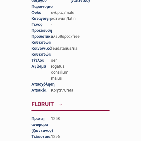
συζύγου
(Λατινικό)
Παρωνύμιο
-
Φύλο
άνδρας/male
Καταγωγή
λατινική/latin
Γένος
-
Προέλευση
-
Προσωπικό
ελεύθερος/free
Καθεστώς
Κοινωνικό
feudatarius/ria
Καθεστώς
Τίτλος
ser
Αξίωμα
rogatus,
consilium
maius
Απασχόληση
-
Αποικία
Κρήτη/Creta
FLORUIT
Πρώτη
1258
αναφορά
(ζωντανός)
Τελευταία
1296