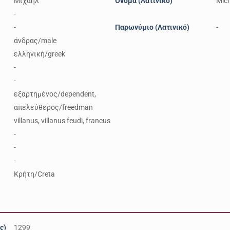
Μιχαήλ
Όνομα (Λατινικό)
Mic
-
-
Παρωνύμιο (Λατινικό)
-
άνδρας/male
ελληνική/greek
-
-
εξαρτημένος/dependent,
απελεύθερος/freedman
villanus, villanus feudi, francus
-
-
-
Κρήτη/Creta
ς)
1299