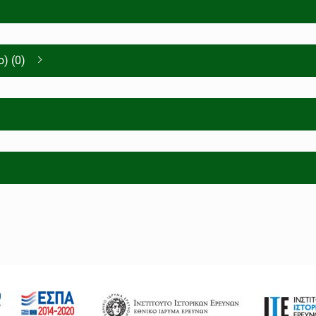
) (0)