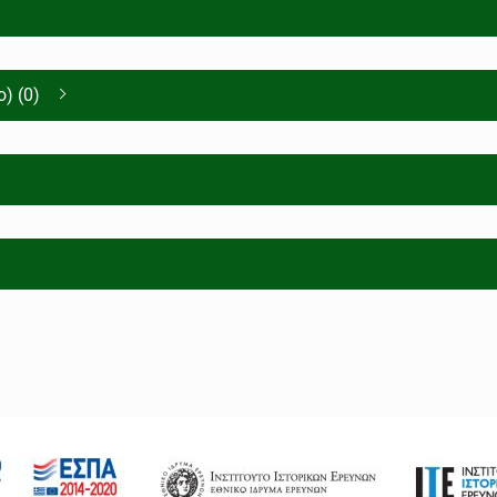
) (0)