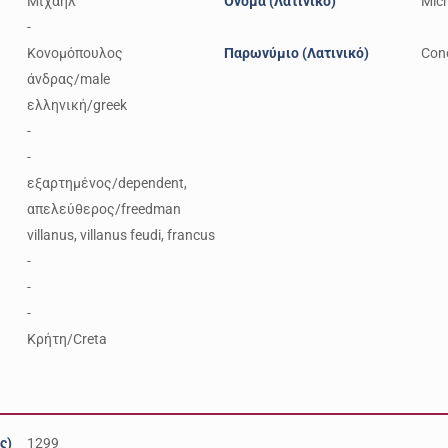
Μιχαήλ
Όνομα (Λατινικό)
Mic
-
Κονομόπουλος
Παρωνύμιο (Λατινικό)
Con
άνδρας/male
ελληνική/greek
-
-
εξαρτημένος/dependent,
απελεύθερος/freedman
villanus, villanus feudi, francus
-
-
-
Κρήτη/Creta
ς)
1299